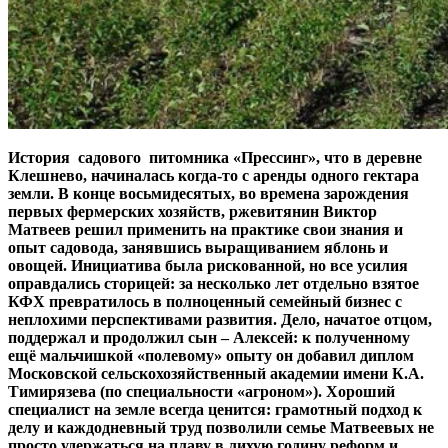
История садового питомника «Прессинг», что в деревне
Клешнево, начиналась когда-то с аренды одного гектара
земли. В конце восьмидесятых, во времена зарождения
первых фермерских хозяйств, ржевитянин Виктор
Матвеев решил применить на практике свои знания и
опыт садовода, занявшись выращиванием яблонь и
овощей. Инициатива была рискованной, но все усилия
оправдались сторицей: за несколько лет отдельно взятое
КФХ превратилось в полноценный семейный бизнес с
неплохими перспективами развития. Дело, начатое отцом,
поддержал и продолжил сын – Алексей: к полученному
ещё мальчишкой «полевому» опыту он добавил диплом
Московской сельскохозяйственный академии имени К.А.
Тимирязева (по специальности «агроном»). Хороший
специалист на земле всегда ценится: грамотный подход к
делу и каждодневный труд позволили семье Матвеевых не
просто удержаться на плаву в лихую годину реформ и