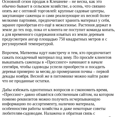
Основной сезон продаж в Клешневе – не весна, как это
обычно бывает в сельском хозяйстве, а осень, что связано
опять же с оптовой торговлей: крупные садовые центры,
закупающие саженцы и сами реализующие их весной более
мелкими партиями, предпочитают хранить материал у себя,
заранее приобретая его ещё в межсезонье. Растения держат в
земле до тех пор, пока от клиента не поступит команда копать,
а для временного содержания изъятых из земли деревьев
предусмотрен ангар площадью 750 квадратных метров и с
регулируемой температурой.
Впрочем, Матвеевы идут навстречу и тем, кто предпочитает
сажать посадочный материал под зиму. По просьбе клиентов
выкапывать саженцы в «Прессинге» начинают в начале
сентября, чтобы садоводы успели приобрести и посадить
деревья примерно за месяц до промерзания почвы – первой
декады ноября. Весной же в питомнике можно найти разве
что не проданные остатки.
Дабы избежать однотипных вопросов и сэкономить время,
«Прессинг» давно обзавёлся собственным сайтом, на котором
помимо реквизитов можно получить исчерпывающую
информацию по ассортименту, наличию материала,
особенностям работы хозяйства и даже некоторые советы
любителям-садоводам. Налажена и обратная связь с