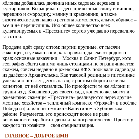
яблоням добавилась дюжина иных садовых деревьев и
кустарников. Выращивают здесь привычные сливу и вишню,
черешню и смородину, малину и крыжовник, а также
экзотические для нашего региона жимолость, алычу, абрикос –
все и не перечислишь. Ибо общее количество всех
культивируемых в «Прессинге» сортов уже давно перевалило
за сотню.
Продажа идёт сразу оптом: партии крупные, от тысячи
саженцев, и уезжают они, как правило, далеко от родного
края: основные заказчики – Москва и Санкт-Петербург, хотя
география сбыта одними лишь столицами не ограничивается:
скажем, совсем недавно в ржевском КФХ побывали садоводы
из далёкого Архангельска. Как таковой розницы в питомнике
уже давно нет: лет десять назад, с ростом оборота и числа
клиентов, от неё отказались. Но приобрести те же яблони и
груши из д. Клешнево для своего сада, конечно же, могут и
ржевитяне: саженцы «Прессинга» реализуются через другие
местные хозяйства – тепличный комплекс «Урожай» в посёлке
Победа и филиал питомника «Вашутино» в Зубцовском
районе. Разумеется, это происходит вовсе не ради
возможности заработать деньги на посредничестве, Просто у
каждого из хозяйств – своя специализация.
.
ГЛАВНОЕ – ДОБРОЕ ИМЯ