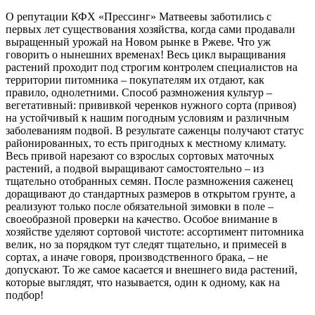
О репутации КФХ «Прессинг» Матвеевы заботились с
первых лет существования хозяйства, когда сами продавали
выращенный урожай на Новом рынке в Ржеве. Что уж
говорить о нынешних временах! Весь цикл выращивания
растений проходит под строгим контролем специалистов на
территории питомника – покупателям их отдают, как
правило, однолетними. Способ размножения культур –
вегетативный: прививкой черенков нужного сорта (привоя)
на устойчивый к нашим погодным условиям и различным
заболеваниям подвой. В результате саженцы получают статус
районированных, то есть пригодных к местному климату.
Весь привой нарезают со взрослых сортовых маточных
растений, а подвой выращивают самостоятельно – из
тщательно отобранных семян. После размножения саженец
доращивают до стандартных размеров в открытом грунте, а
реализуют только после обязательной зимовки в поле –
своеобразной проверки на качество. Особое внимание в
хозяйстве уделяют сортовой чистоте: ассортимент питомника
велик, но за порядком тут следят тщательно, и примесей в
сортах, а иначе говоря, производственного брака, – не
допускают. То же самое касается и внешнего вида растений,
которые выглядят, что называется, один к одному, как на
подбор!