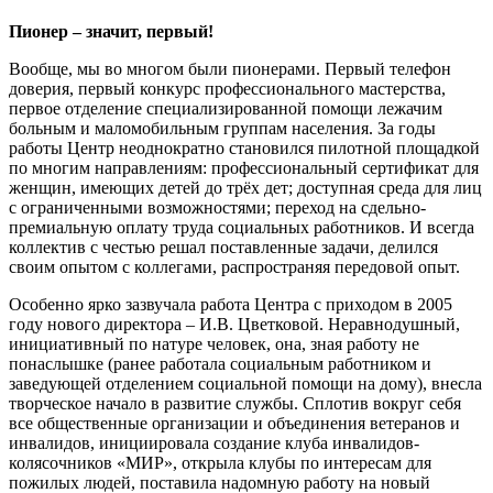
Пионер – значит, первый!
Вообще, мы во многом были пионерами. Первый телефон
доверия, первый конкурс профессионального мастерства,
первое отделение специализированной помощи лежачим
больным и маломобильным группам населения. За годы
работы Центр неоднократно становился пилотной площадкой
по многим направлениям: профессиональный сертификат для
женщин, имеющих детей до трёх дет; доступная среда для лиц
с ограниченными возможностями; переход на сдельно-
премиальную оплату труда социальных работников. И всегда
коллектив с честью решал поставленные задачи, делился
своим опытом с коллегами, распространяя передовой опыт.
Особенно ярко зазвучала работа Центра с приходом в 2005
году нового директора – И.В. Цветковой. Неравнодушный,
инициативный по натуре человек, она, зная работу не
понаслышке (ранее работала социальным работником и
заведующей отделением социальной помощи на дому), внесла
творческое начало в развитие службы. Сплотив вокруг себя
все общественные организации и объединения ветеранов и
инвалидов, инициировала создание клуба инвалидов-
колясочников «МИР», открыла клубы по интересам для
пожилых людей, поставила надомную работу на новый