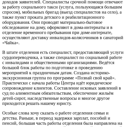
доходов заявителей. Специалисты срочной помощи отвечают
за работу социального такси (услуга, пользующаяся большим
спросом), мобильных бригад (выезд специалистов на село), а
также пункт проката детского и реабилитационного
оборудования. Они проводят материально-бытовое
обследование на дому, оформляют в дома-интернаты и в
отделение временного пребывания при доме-интернате,
осуществляют доставку инвалидов-колясочников в санаторий
«Чайка».
В штате отделения есть специалист, предоставляющий услуги
сурдопереводчика, а также специалист по социальной работе
с инвалидами и общественными организациями. Ведётся
большой блок работы по подготовке и проведению
мероприятий к праздничным датам. Создана историко-
экскурсионная группа по программе «Познай свой край».
Практически с начала работы Центра идёт юридическое
сопровождение клиентов. Составление исковых заявлений в
суд по алиментным обязательствам, обеспечение жильём
детей-сирот, наследственные вопросы и многое другое
приходится решать нашему юристу.
Особые слова хочу сказать о работе отделения семьи и
детства. Раньше, в период задержки зарплат, пособий и
пенсий, большая часть работы отделения была направлена на