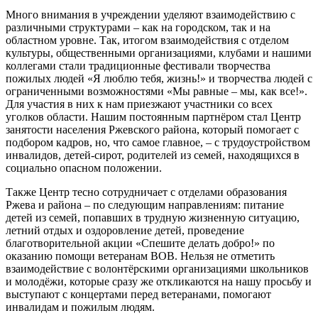
Много внимания в учреждении уделяют взаимодействию с
различными структурами – как на городском, так и на
областном уровне. Так, итогом взаимодействия с отделом
культуры, общественными организациями, клубами и нашими
коллегами стали традиционные фестивали творчества
пожилых людей «Я люблю тебя, жизнь!» и творчества людей с
ограниченными возможностями «Мы равные – мы, как все!».
Для участия в них к нам приезжают участники со всех
уголков области. Нашим постоянным партнёром стал Центр
занятости населения Ржевского района, который помогает с
подбором кадров, но, что самое главное, – с трудоустройством
инвалидов, детей-сирот, родителей из семей, находящихся в
социально опасном положении.
Также Центр тесно сотрудничает с отделами образования
Ржева и района – по следующим направлениям: питание
детей из семей, попавших в трудную жизненную ситуацию,
летний отдых и оздоровление детей, проведение
благотворительной акции «Спешите делать добро!» по
оказанию помощи ветеранам ВОВ. Нельзя не отметить
взаимодействие с волонтёрскими организациями школьников
и молодёжи, которые сразу же откликаются на нашу просьбу и
выступают с концертами перед ветеранами, помогают
инвалидам и пожилым людям.