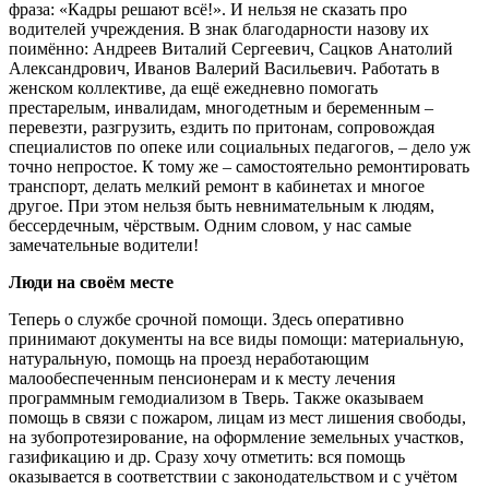
фраза: «Кадры решают всё!». И нельзя не сказать про
водителей учреждения. В знак благодарности назову их
поимённо: Андреев Виталий Сергеевич, Сацков Анатолий
Александрович, Иванов Валерий Васильевич. Работать в
женском коллективе, да ещё ежедневно помогать
престарелым, инвалидам, многодетным и беременным –
перевезти, разгрузить, ездить по притонам, сопровождая
специалистов по опеке или социальных педагогов, – дело уж
точно непростое. К тому же – самостоятельно ремонтировать
транспорт, делать мелкий ремонт в кабинетах и многое
другое. При этом нельзя быть невнимательным к людям,
бессердечным, чёрствым. Одним словом, у нас самые
замечательные водители!
Люди на своём месте
Теперь о службе срочной помощи. Здесь оперативно
принимают документы на все виды помощи: материальную,
натуральную, помощь на проезд неработающим
малообеспеченным пенсионерам и к месту лечения
программным гемодиализом в Тверь. Также оказываем
помощь в связи с пожаром, лицам из мест лишения свободы,
на зубопротезирование, на оформление земельных участков,
газификацию и др. Сразу хочу отметить: вся помощь
оказывается в соответствии с законодательством и с учётом