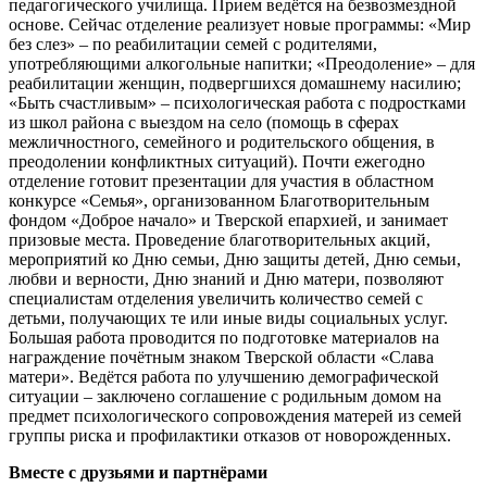
педагогического училища. Прием ведётся на безвозмездной
основе. Сейчас отделение реализует новые программы: «Мир
без слез» – по реабилитации семей с родителями,
употребляющими алкогольные напитки; «Преодоление» – для
реабилитации женщин, подвергшихся домашнему насилию;
«Быть счастливым» – психологическая работа с подростками
из школ района с выездом на село (помощь в сферах
межличностного, семейного и родительского общения, в
преодолении конфликтных ситуаций). Почти ежегодно
отделение готовит презентации для участия в областном
конкурсе «Семья», организованном Благотворительным
фондом «Доброе начало» и Тверской епархией, и занимает
призовые места. Проведение благотворительных акций,
мероприятий ко Дню семьи, Дню защиты детей, Дню семьи,
любви и верности, Дню знаний и Дню матери, позволяют
специалистам отделения увеличить количество семей с
детьми, получающих те или иные виды социальных услуг.
Большая работа проводится по подготовке материалов на
награждение почётным знаком Тверской области «Слава
матери». Ведётся работа по улучшению демографической
ситуации – заключено соглашение с родильным домом на
предмет психологического сопровождения матерей из семей
группы риска и профилактики отказов от новорожденных.
Вместе с друзьями и партнёрами