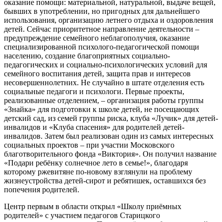
оказание помощи: материальной, натуральной, выдаче вещей,
бывших в употреблении, но пригодных для дальнейшего
использования, организацию летнего отдыха и оздоровления
детей. Сейчас приоритетное направление деятельности –
предупреждение семейного неблагополучия, оказание
специализированной психолого-педагогической помощи
населению, создание благоприятных социально-
педагогических и социально-психологических условий для
семейного воспитания детей, защита прав и интересов
несовершеннолетних. Не случайно в штате отделения есть
социальные педагоги и психологи. Первые проекты,
реализованные отделением, – организация работы группы
«Знайка» для подготовки к школе детей, не посещающих
детский сад, из семей группы риска, клуба «Лучик» для детей-
инвалидов и «Клуба спасения» для родителей детей-
инвалидов. Затем был реализован один из самых интересных
социальных проектов – при участии Московского
благотворительного фонда «Виктория». Он получил название
«Подари ребёнку солнечное лето в семье!», благодаря
которому ржевитяне по-новому взглянули на проблему
жизнеустройства детей-сирот и ребятишек, оставшихся без
попечения родителей.
Центр первым в области открыл «Школу приёмных
родителей» с участием педагогов Старицкого