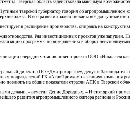
 отметил: Тверская область задействовала максимум возможност
 Путиным тверской губернатор говорил об агропромышленном ком
рхневолжья. В его развитии задействованы все доступные инстр
естирует в расширение производства, опираясь на конструктивн
животноводства. Ряд инвестиционных проектов уже запущен. Пе
 реализацию программы по возвращению в оборот неиспользуемых
реализации очередных этапов инвестпроекта ООО «Николаевска
еральный директор ПО «Дмитрогорское», депутат Законодательн
ным подразделений ГК «АгроПромкомплектация» компания реал
но повлиять на общие показатели отрасли АПК в Тверской обла
ьными делами, – отметил Денис Дородных. – И этот яркий пример
ьнейшего развития агропромышленного сектора региона и России