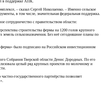
ей в поддержке АПК.
плексе, – сказал Сергей Николаенко. – Именно сельское
ументы, в том числе, значительная федеральная поддержка.
ое сотрудничество с правительством области:
рспектива строительства фермы на 1200 голов крупного
 земель сельхозназначения. Без неё сегодняшние планы по
я ферма» было подписано на Российском инвестиционном
ого Собрания Тверской области Денис Дородных. По его
изовала целый ряд крупных проектов по молочному и
сти.
 частно-государственного партнёрства позволяет
».