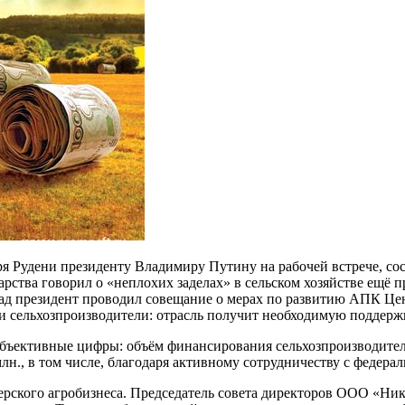
ря Рудени президенту Владимиру Путину на рабочей встрече, со
арства говорил о «неплохих заделах» в сельском хозяйстве ещё
азад президент проводил совещание о мерах по развитию АПК Це
ами сельхозпроизводители: отрасль получит необходимую поддерж
 объективные цифры: объём финансирования сельхозпроизводителе
лн., в том числе, благодаря активному сотрудничеству с федер
ерского агробизнеса. Председатель совета директоров ООО «Ни