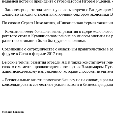
недавней встречи президента с губернатором Игорем Руденей,
– Закономерно, что значительную часть встречи с Владимиром
хозяйство сегодня становится ключевым сектором экономики Ве
По словам Сергея Николаенко, «Николаевская ферма» также инв
– Компания имеет большие планы развития в сфере молочного 
рогатого скота в Кувшиновском районе во многом завязана на
развитию компании были бы трудновыполнимы.
Соглашение о сотрудничестве с областным правительством в 
форуме в Сочи в феврале 2017 года.
Высокие темпы развития отрасли АПК также констатирует ген
словам с момента прошлогоднего посещения Владимиром Пути
животноводческому направлению, которые способны значитель
– Региональные власти помогают бизнесу не на словах, а реал
консолидировать совместные усилия власти и бизнеса для дал
Михаил Бородов