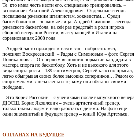
Те, кто имел честь нести его, специально тренировались, –
вспоминает Анатолий Александрович.
Отдельные стенды
посвящены ржевским штангистам, хоккеистам… Среди
баскетболистов – знакомые лица. Андрей Симонов – легенда
ржевского баскетбола, на сей раз предстаёт в роли игрока
сборной ветеранов России, выступающей в Италии на
соревнованиях 2008 года.
– Андрей часто приходит к нам в зал – побросать мяч, –
поясняет Воскресенский. – Рядом с Симоновым – фото Сергея
Поликарпова. – Он первым выполнил норматив кандидата в
мастера спорта по баскетболу. Хоть и не высокого для этого
вида спорта роста – 189 сантиметров, Сергей классно прыгал,
легко обыгрывая своих более высоких соперников… Рядом со
спортсменами запечатлены и те, кому они обязаны своими
победами.
– Это Борис Рассохин – с учениками после выпускного вечера
ДЮСШ. Борис Яковлевич – очень артистичный тренер,
только таким людям и надо работать с детьми. На фото ещё
один знаменитый в будущем тренер – юный Юра Артемьев.
\
О ПЛАНАХ НА БУДУЩЕЕ