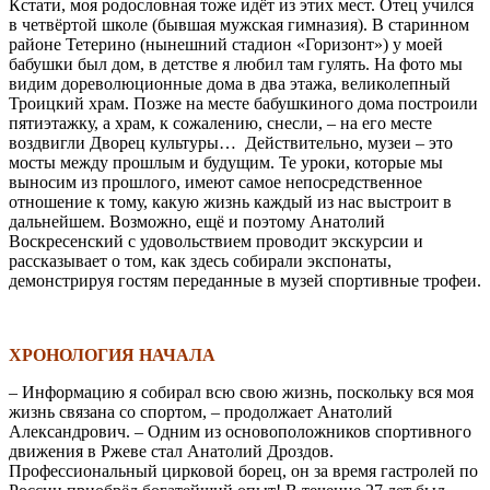
Кстати, моя родословная тоже идёт из этих мест. Отец учился
в четвёртой школе (бывшая мужская гимназия). В старинном
районе Тетерино (нынешний стадион «Горизонт») у моей
бабушки был дом, в детстве я любил там гулять. На фото мы
видим дореволюционные дома в два этажа, великолепный
Троицкий храм. Позже на месте бабушкиного дома построили
пятиэтажку, а храм, к сожалению, снесли, – на его месте
воздвигли Дворец культуры…
Действительно, музеи – это
мосты между прошлым и будущим. Те уроки, которые мы
выносим из прошлого, имеют самое непосредственное
отношение к тому, какую жизнь каждый из нас выстроит в
дальнейшем. Возможно, ещё и поэтому Анатолий
Воскресенский с удовольствием проводит экскурсии и
рассказывает о том, как здесь собирали экспонаты,
демонстрируя гостям переданные в музей спортивные трофеи.
\
ХРОНОЛОГИЯ НАЧАЛА
– Информацию я собирал всю свою жизнь, поскольку вся моя
жизнь связана со спортом, – продолжает Анатолий
Александрович. – Одним из основоположников спортивного
движения в Ржеве стал Анатолий Дроздов.
Профессиональный цирковой борец, он за время гастролей по