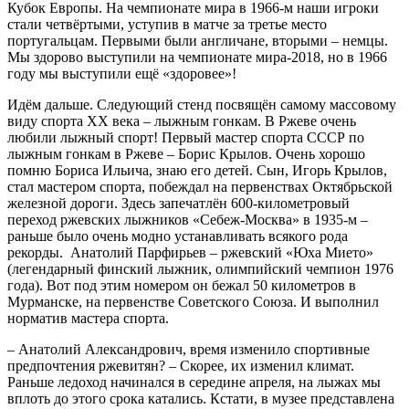
Кубок Европы. На чемпионате мира в 1966-м наши игроки
стали четвёртыми, уступив в матче за третье место
португальцам. Первыми были англичане, вторыми – немцы.
Мы здорово выступили на чемпионате мира-2018, но в 1966
году мы выступили ещё «здоровее»!
Идём дальше. Следующий стенд посвящён самому массовому
виду спорта XX века – лыжным гонкам. В Ржеве очень
любили лыжный спорт! Первый мастер спорта СССР по
лыжным гонкам в Ржеве – Борис Крылов. Очень хорошо
помню Бориса Ильича, знаю его детей. Сын, Игорь Крылов,
стал мастером спорта, побеждал на первенствах Октябрьской
железной дороги. Здесь запечатлён 600-километровый
переход ржевских лыжников «Себеж-Москва» в 1935-м –
раньше было очень модно устанавливать всякого рода
рекорды.
Анатолий Парфирьев – ржевский «Юха Мието»
(легендарный финский лыжник, олимпийский чемпион 1976
года). Вот под этим номером он бежал 50 километров в
Мурманске, на первенстве Советского Союза. И выполнил
норматив мастера спорта.
– Анатолий Александрович, время изменило спортивные
предпочтения ржевитян? – Скорее, их изменил климат.
Раньше ледоход начинался в середине апреля, на лыжах мы
вплоть до этого срока катались. Кстати, в музее представлена