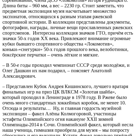
соревнований, члена ДСО «Локомотив» Игоря Рудницкого.
Длина биты – 960 мм, а вес – 2230 гр. Стоит заметить, что
предметная экспозиция музея насчитывает множество
экспонатов, относящихся к разным этапам ржевской
спортивной истории. В коллекции представлены документы,
фотографии, награды, личные вещи прославленных ржевских
спортсменов.
Интересна коллекция значков ГТО, причём есть
значки 50-х годов XX века. Привлекают внимание огромные
кубки бывшего спортивного общества «Локомотив»,
коньки-«снегурки» 50-х годов прошлого века, велоботинки,
боксёрские перчатки – очень лёгкие и мягкие.
– В 50-е годы проходил чемпионат СССР среди молодёжи, и
Олег Дашкин их нам подарил, – поясняет Анатолий
Александрович.
– Представлен Кубок Андрея Кишинского, лучшего вратаря
финальных игр на приз ЦК ВЛКСМ «Золотая шайба»,
который проходил в Ленинграде в 1978 году. В Ржеве было
очень много стандартных хоккейных коробок, не менее 10.
Отсюда и результаты…
Ну, и главная гордость музейной
экспозиции – факел Алёны Колмогоровой, участницы
эстафеты Олимпийского огня накануне XXII зимней
Олимпиады-2014 в Сочи. Олимпийский факел, который несла
наша ученица, гимназия приобрела для музея – мы попросту
сбросились и его выкупили. Кстати, факел довольно тяжёлый.