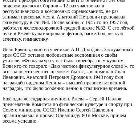
России приобрёл богатейший опыт! В течение 27 лет был
лидером ржевских борцов – 12 раз участвовал в
республиканских и всесоюзных соревнованиях, не раз
занимал призовые места. Анатолий Петрович преподавал
физкультуру в с/ш №4. После войны, с 1945-го по 1957 год,
работал в железнодорожной средней школе №32. С его лёгкой
руки в Ржеве культивировали футбол, баскетбол, лёгкую
атлетику, гимнастику.
Иван Брянов, один из учеников А.П. Дроздова, Заслуженный
врач СССР, оставил любопытные воспоминая о своём
учителе. «Физкультура у нас была своеобразным культом.
Если кто-то говорил: «Даю честное физкультурное слово!», то
все знали, что честнее не может быть», – вспоминал Иван
Иванович. Анатолий Петрович Дроздов в 1948 году был
награждён орденом Ленина – высшей правительственной
наградой, что было особенно ценно в сталинские времена.
Ещё одна легендарная личность Ржева – Сергей Павлов,
председатель Комитета по физической культуре и спорту при
Совете министров СССР. Именно Сергей Павлович
организовывал и провёл Олимпиаду-80 в Москве, причём
весьма успешно.
\