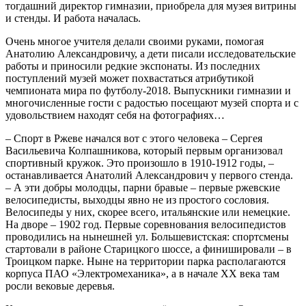
тогдашний директор гимназии, приобрела для музея витрины
и стенды. И работа началась.
Очень многое учителя делали своими руками, помогая
Анатолию Александровичу, а дети писали исследовательские
работы и приносили редкие экспонаты. Из последних
поступлений музей может похвастаться атрибутикой
чемпионата мира по футболу-2018. Выпускники гимназии и
многочисленные гости с радостью посещают музей спорта и с
удовольствием находят себя на фотографиях…
– Спорт в Ржеве начался вот с этого человека – Сергея
Васильевича Колпашникова, который первым организовал
спортивный кружок. Это произошло в 1910-1912 годы, –
останавливается Анатолий Александрович у первого стенда.
– А эти добры молодцы, парни бравые – первые ржевские
велосипедисты, выходцы явно не из простого сословия.
Велосипеды у них, скорее всего, итальянские или немецкие.
На дворе – 1902 год. Первые соревнования велосипедистов
проводились на нынешней ул. Большевистская: спортсмены
стартовали в районе Старицкого шоссе, а финишировали – в
Троицком парке. Ныне на территории парка располагаются
корпуса ПАО «Электромеханика», а в начале XX века там
росли вековые деревья.