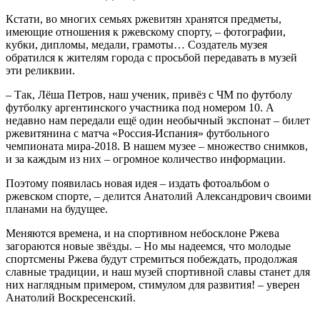
Кстати, во многих семьях ржевитян хранятся предметы,
имеющие отношения к ржевскому спорту, – фотографии,
кубки, дипломы, медали, грамоты… Создатель музея
обратился к жителям города с просьбой передавать в музей
эти реликвии.
– Так, Лёша Петров, наш ученик, привёз с ЧМ по футболу
футболку аргентинского участника под номером 10. А
недавно нам передали ещё один необычный экспонат – билет
ржевитянина с матча «Россия-Испания» футбольного
чемпионата мира-2018. В нашем музее – множество снимков,
и за каждым из них – огромное количество информации.
Поэтому появилась новая идея – издать фотоальбом о
ржевском спорте, – делится Анатолий Александрович своими
планами на будущее.
Меняются времена, и на спортивном небосклоне Ржева
загораются новые звёзды. – Но мы надеемся, что молодые
спортсмены Ржева будут стремиться побеждать, продолжая
славные традиции, и наш музей спортивной славы станет для
них наглядным примером, стимулом для развития! – уверен
Анатолий Воскресенский.