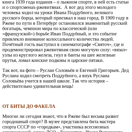
книга 1939 года издания – о лыжном спорте, в ней есть статьи
и о спортсменах-ржевитянах.
А вот дед этого молодого
человека ходил на уроки Ивана Поддубного, великого
русского борца, который приезжал в наш город. В 1909 году в
Ржеве по пути в Петербург остановился знаменитый русский
богатырь, чемпион мира по классической (или
«французской») борьбе Иван Поддубный, и это событие
привлекло внимание колоссального количества людей.
Почётный гость выступил в синематографе «Святоч», где и
продемонстрировал ржевитянам свою могучую силу: «вязал»
узлы из круглого железа, гнул в банты на шее железные
прутья, ломал конские подковы и царские пятаки.
Так вот, на фото – Руслан Соловьёв и Евгений Григорьев. Дед
Руслана ходил смотреть Поддубного, а внук Руслана
Соловьёва учится в нашей школе. Так что история –
действительно удивительная вещь!
\
ОТ БИТЫ ДО ФАКЕЛА
Многие ли сегодня знают, что в Ржеве был весьма развит
городошный спорт? В музее представлена бита мастера
спорта СССР по «городкам», участника всесоюзных