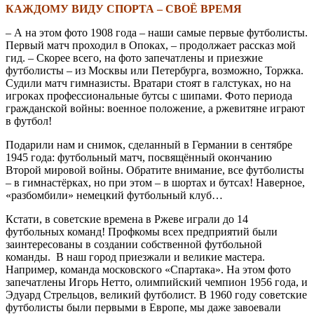
КАЖДОМУ ВИДУ СПОРТА – СВОЁ ВРЕМЯ
– А на этом фото 1908 года – наши самые первые футболисты.
Первый матч проходил в Опоках, – продолжает рассказ мой
гид. – Скорее всего, на фото запечатлены и приезжие
футболисты – из Москвы или Петербурга, возможно, Торжка.
Судили матч гимназисты. Вратари стоят в галстуках, но на
игроках профессиональные бутсы с шипами. Фото периода
гражданской войны: военное положение, а ржевитяне играют
в футбол!
Подарили нам и снимок, сделанный в Германии в сентябре
1945 года: футбольный матч, посвящённый окончанию
Второй мировой войны. Обратите внимание, все футболисты
– в гимнастёрках, но при этом – в шортах и бутсах! Наверное,
«разбомбили» немецкий футбольный клуб…
Кстати, в советские времена в Ржеве играли до 14
футбольных команд! Профкомы всех предприятий были
заинтересованы в создании собственной футбольной
команды.
В наш город приезжали и великие мастера.
Например, команда московского «Спартака». На этом фото
запечатлены Игорь Нетто, олимпийский чемпион 1956 года, и
Эдуард Стрельцов, великий футболист. В 1960 году советские
футболисты были первыми в Европе, мы даже завоевали