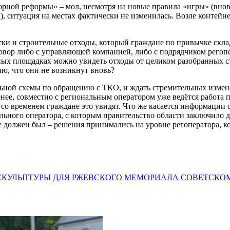
рной реформы» – мол, несмотря на новые правила «игры» (вно
), ситуация на местах фактически не изменилась. Возле контей
етки и строительные отходы, который граждане по привычке скл
говор либо с управляющей компанией, либо с подрядчиком регоп
ных площадках можно увидеть отходы от целиком разобранных стр
ю, что они не возникнут вновь?
льной схемы по обращению с ТКО, и ждать стремительных измен
енее, совместно с региональным оператором уже ведётся работа
со временем граждане это увидят. Что же касается информации о
льного оператора, с которым правительство области заключило 
не должен был – решения принимались на уровне регоператора, к
 СКУЛЬПТУРЫ ДЛЯ РЖЕВСКОГО МЕМОРИАЛА СОВЕТСКО