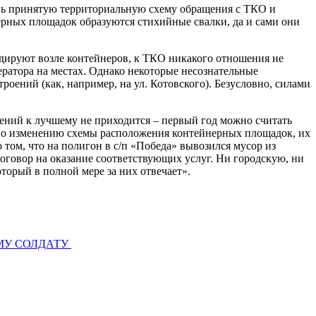
вь принятую территориальную схему обращения с ТКО и
нерных площадок образуются стихийные свалки, да и сами они
адируют возле контейнеров, к ТКО никакого отношения не
ератора на местах. Однако некоторые несознательные
оений (как, например, на ул. Котовского). Безусловно, силами
ений к лучшему не приходится – первый год можно считать
 по изменению схемы расположения контейнерных площадок, их
 том, что на полигон в с/п «Победа» вывозился мусор из
договор на оказание соответствующих услуг. Ни городскую, ни
оторый в полной мере за них отвечает».
МУ СОЛДАТУ