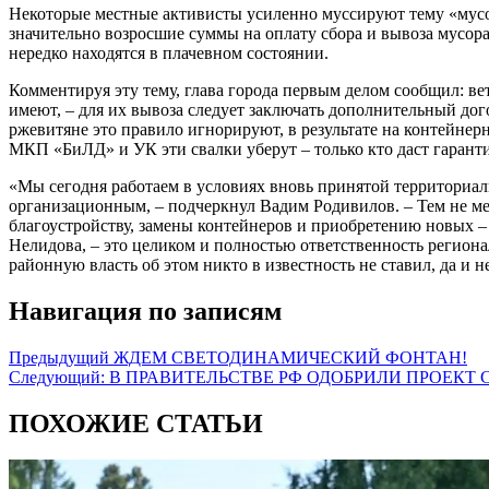
Некоторые местные активисты усиленно муссируют тему «мусо
значительно возросшие суммы на оплату сбора и вывоза мусора
нередко находятся в плачевном состоянии.
Комментируя эту тему, глава города первым делом сообщил: в
имеют, – для их вывоза следует заключать дополнительный до
ржевитяне это правило игнорируют, в результате на контейнер
МКП «БиЛД» и УК эти свалки уберут – только кто даст гаранти
«Мы сегодня работаем в условиях вновь принятой территориа
организационным, – подчеркнул Вадим Родивилов. – Тем не м
благоустройству, замены контейнеров и приобретению новых – 
Нелидова, – это целиком и полностью ответственность региона
районную власть об этом никто в известность не ставил, да и 
Навигация по записям
Предыдущий
ЖДЕМ СВЕТОДИНАМИЧЕСКИЙ ФОНТАН!
Следующий:
В ПРАВИТЕЛЬСТВЕ РФ ОДОБРИЛИ ПРОЕКТ
ПОХОЖИЕ СТАТЬИ