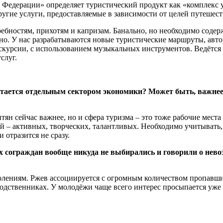
й Федерации» определяет туристический продукт как «комплекс 
ругие услуги, предоставляемые в зависимости от целей путешест
ебностям, прихотям и капризам. Банально, но необходимо содер
асно. У нас разрабатываются новые туристические маршруты, авт
урсии, с использованием музыкальных инструментов. Ведётся а
слуг.
читается отдельным сектором экономики? Может быть, важнее 
тян сейчас важнее, но и сфера туризма – это тоже рабочие места
 – активных, творческих, талантливых. Необходимо учитывать, ч
 отразится не сразу.
сограждан вообще никуда не выбирались и говорили о невоз
олениям. Ржев ассоциируется с огромным количеством пропавших
ственниках. У молодёжи чаще всего интерес просыпается уже на 