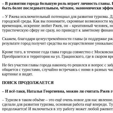
– В развитии города большую роль играет личность главы.
быть более последовательным, чётким, экономически эффе
– У Ржева исключительный потенциал для развития туризма. Дл
городской среды. Как вы понимаете, скромные возможности мун
временщик, искренне любит Ржев, он – креативный человек, не
туристическую сферу не сразу, но приведут к заметному финанс
Скажем, благодаря целеустремлённости главы (и поддержке рж
результате город получит средства на осуществление уникальн
Кроме того, в течение года глава города совместно с Московс
Преобразится и территория на ул. Грацинского, где в скором 
Не без участия главы города наконец-то решился и вопрос с 
общается с туристами, случайно встречаясь с ними в разных час
картинке и видят.
ПОИСК ПРОДОЛЖАЕТСЯ
– И всё-таки, Наталья Георгиевна, можно ли считать Ржев 
– Туризм в таком объёме – это ещё очень новое для нас явлен
сделали для развития туризма, основная работа ещё впереди. 
продолжается! И включиться в эту работу может любой ржевитя