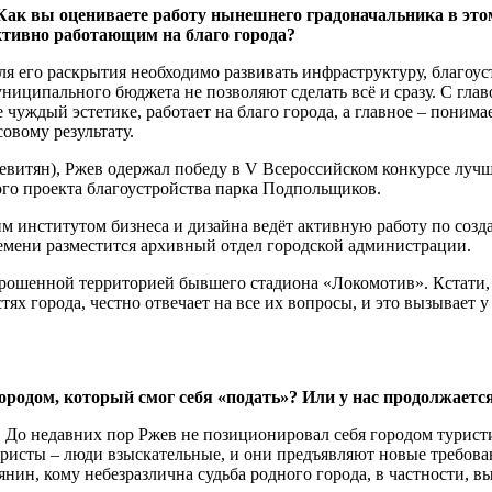
 Как вы оцениваете работу нынешнего градоначальника в это
ктивно работающим на благо города?
я его раскрытия необходимо развивать инфраструктуру, благоус
иципального бюджета не позволяют сделать всё и сразу. С глав
 чуждый эстетике, работает на благо города, а главное – пони
овому результату.
евитян), Ржев одержал победу в V Всероссийском конкурсе луч
ого проекта благоустройства парка Подпольщиков.
ким институтом бизнеса и дизайна ведёт активную работу по соз
времени разместится архивный отдел городской администрации.
заброшенной территорией бывшего стадиона «Локомотив». Кстати,
тях города, честно отвечает на все их вопросы, и это вызывает 
городом, который смог себя «подать»? Или у нас продолжаетс
ие. До недавних пор Ржев не позиционировал себя городом турис
Туристы – люди взыскательные, и они предъявляют новые требова
нин, кому небезразлична судьба родного города, в частности, в