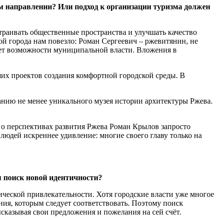
м направлении? Или подход к организации туризма должен
траивать общественные пространства и улучшать качество
ой города нам повезло: Роман Сергеевич – ржевитянин, не
мает возможности муниципальной власти. Вложения в
ших проектов создания комфортной городской среды. В
данию не менее уникального музея истории архитектуры Ржева.
 о перспективах развития Ржева Роман Крылов запросто
у людей искреннее удивление: многие своего главу только на
я поиск новой идентичности?
тической привлекательности. Хотя городские власти уже многое
ния, которым следует соответствовать. Поэтому поиск
ысказывая свои предложения и пожелания на сей счёт.