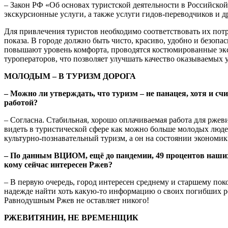
– Закон РФ «Об основах туристской деятельности в Российско
экскурсионные услуги, а также услуги гидов-переводчиков и д
Для привлечения туристов необходимо соответствовать их потр
показа. В городе должно быть чисто, красиво, удобно и безоп
повышают уровень комфорта, проводятся костюмированные экск
туроператоров, что позволяет улучшать качество оказываемых у
МОЛОДЫМ – В ТУРИЗМ ДОРОГА
– Можно ли утверждать, что туризм – не панацея, хотя и с
работой?
– Согласна. Стабильная, хорошо оплачиваемая работа для ржеви
видеть в туристической сфере как можно больше молодых людей
культурно-познавательный туризм, а он на состоянии экономики
– По данным ВЦИОМ, ещё до пандемии, 49 процентов наших 
кому сейчас интересен Ржев?
– В первую очередь, город интересен среднему и старшему пок
надежде найти хоть какую-то информацию о своих погибших род
Равнодушным Ржев не оставляет никого!
РЖЕВИТЯНИН, НЕ ВРЕМЕНЩИК