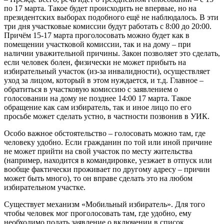
по 17 марта. Такое будет происходить не впервые, но на
президентских выборах подобного ещё не наблюдалось. В эти
три дня участковые комиссии будут работать с 8:00 до 20:00.
Причём 15-17 марта проголосовать можно будет как в
помещении участковой комиссии, так и на дому – при
наличии уважительной причины. Закон позволяет это сделать,
если человек болен, физически не может прибыть на
избирательный участок (из-за инвалидности), осуществляет
уход за лицом, который в этом нуждается, и т.д. Главное –
обратиться в участковую комиссию с заявлением о
голосовании на дому не позднее 14:00 17 марта. Такое
обращение как сам избиратель, так и иное лицо по его
просьбе может сделать устно, в частности позвонив в УИК.
Особо важное обстоятельство – голосовать можно там, где
человеку удобно. Если гражданин по той или иной причине
не может прийти на свой участок по месту жительства
(например, находится в командировке, уезжает в отпуск или
вообще фактически проживает по другому адресу – причин
может быть много), то он вправе сделать это на любом
избирательном участке.
Существует механизм «Мобильный избиратель». Для того
чтобы человек мог проголосовать там, где удобно, ему
необходимо подать заявление о включении в список