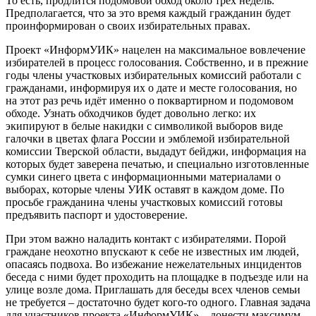
То есть, продлится подомовой обход около трёх недель.
Предполагается, что за это время каждый гражданин будет
проинформирован о своих избирательных правах.
Проект «ИнформУИК» нацелен на максимальное вовлечение
избирателей в процесс голосования. Собственно, и в прежние
годы члены участковых избирательных комиссий работали с
гражданами, информируя их о дате и месте голосования, но
на этот раз речь идёт именно о поквартирном и подомовом
обходе. Узнать обходчиков будет довольно легко: их
экипируют в белые накидки с символикой выборов виде
галочки в цветах флага России и эмблемой избирательной
комиссии Тверской области, выдадут бейджи, информация на
которых будет заверена печатью, и специально изготовленные
сумки синего цвета с информационными материалами о
выборах, которые члены УИК оставят в каждом доме. По
просьбе гражданина члены участковых комиссий готовы
предъявить паспорт и удостоверение.
При этом важно наладить контакт с избирателями. Порой
граждане неохотно впускают к себе не известных им людей,
опасаясь подвоха. Во избежание нежелательных инцидентов
беседа с ними будет проходить на площадке в подъезде или на
улице возле дома. Приглашать для беседы всех членов семьи
не требуется – достаточно будет кого-то одного. Главная задача
для участников проекта «ИнформУИК» – донести максимум