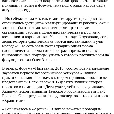
вагоностроительного завода Олега Захарова, который также
принимал участие в форуме, тема подготовки кадров была
актуальна всегда.
– Но сейчас, когда мы, как и многие другие предприятия,
столкнулись дефицитом квалифицированных рабочих, очень
хотелось бы ознакомиться с лучшими практиками
организации работы в сфере наставничества в крупных
компаниях и корпорациях. У нас на заводе, безусловно, есть
люди, которые фактически являются наставниками и учат
молодежь. То есть реализуется традиционная форма
наставничества, но мы готовы ее расширить, используя
инновационные подходы, узнать о которых рассчитываем на
форуме, – сказал Олег Захаров.
В рамках форума «Наставник-2018» состоялось награждение
лауреатов первого всероссийского конкурса «Лучшие
практики наставничества», в котором приняли, в том числе,
представители Верхневолжья. В десятку лучших авторов
проектов в номинации «Дети учат детей» вошла учащаяся
Академической гимназии Тверского госуниверситета Таис
Егорова. Она предложила на суд экспертов авторский проект
«Хранители».
– Всё началось в «Артека». В лагере вожатые проводили
много мастер-классов, и мне захотелось заняться чем-то таким