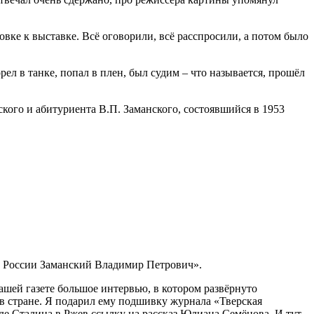
вке к выставке. Всё оговорили, всё расспросили, а потом было
рел в танке, попал в плен, был судим – что называется, прошёл
ого и абитуриента В.П. Заманского, состоявшийся в 1953
ст России Заманский Владимир Петрович».
ашей газете большое интервью, в котором развёрнуто
 в стране. Я подарил ему подшивку журнала «Тверская
де Сталина в Ржев ссылку на рассказ Юлиана Семёнова. И тут