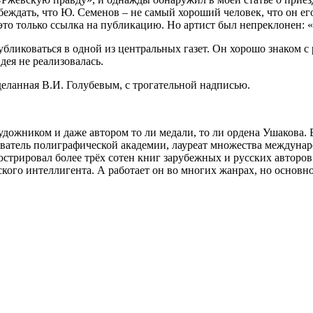
беждать, что Ю. Семенов – не самый хороший человек, что он его
это только ссылка на публикацию. Но артист был непреклонен: «п
бликоваться в одной из центральных газет. Он хорошо знаком с 
дея не реализовалась.
деланная В.И. Голубевым, с трогательной надписью.
художником и даже автором то ли медали, то ли ордена Ушакова
аватель полиграфической академии, лауреат множества междунар
юстрировал более трёх сотен книг зарубежных и русских авторо
ого интеллигента. А работает он во многих жанрах, но основно