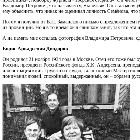
Владимир Петрович, что называется, «завелся». Он стал меня у
ему объяснить, что никак не оценивал личность Семёнова, что 
Потом я получил от В.П. Заманского письмо с предложением пу
из провинции. Но я в то время был слишком занят, так что эта и
А на память мне осталась фотография Владимира Петровича, с
Борис Аркадьевич Диодоров
Он родился 21 ноября 1934 года в Москве. Отец его тоже был 
России, президент Российского фонда Х.К. Андерсена, препод
иллюстрация книг. Трудяга из трудяг, талантливый Мастер илл
понимания людей, спокойный, выдержанный, он – образец русск