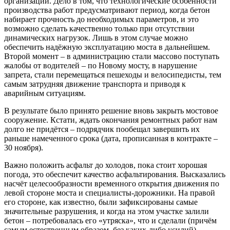
организации. Дело в том, что технологические особенности
производства работ предусматривают период, когда бетон
набирает прочность до необходимых параметров, и это
возможно сделать качественно только при отсутствии
динамических нагрузок. Лишь в этом случае можно
обеспечить надёжную эксплуатацию моста в дальнейшем.
Второй момент – в администрацию стали массово поступать
жалобы от водителей – по Новому мосту, в нарушение
запрета, стали перемещаться пешеходы и велосипедисты, тем
самым затрудняя движение транспорта и приводя к
аварийным ситуациям.
В результате было принято решение вновь закрыть мостовое
сооружение.
Кстати, ждать окончания ремонтных работ нам
долго не придётся – подрядчик пообещал завершить их
раньше намеченного срока (дата, прописанная в контракте –
30 ноября).
Важно положить асфальт до холодов, пока стоит хорошая
погода, это обеспечит качество асфальтирования.
Высказались
насчёт целесообразности временного открытия движения по
левой стороне моста и специалисты-дорожники. На правой
его стороне, как известно, были зафиксированы самые
значительные разрушения, и когда на этом участке залили
бетон – потребовалась его «утряска», что и сделали (причём
самым естественным образом, без каких-либо усилий)