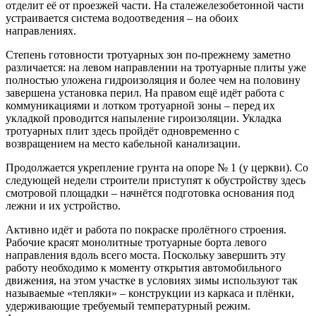
отделит её от проезжей части. На сталежелезобетонной части
устраивается система водоотведения – на обоих
направлениях.
Степень готовности тротуарных зон по-прежнему заметно
различается: на левом направлении на тротуарные плиты уже
полностью уложена гидроизоляция и более чем на половину
завершена установка перил. На правом ещё идёт работа с
коммуникациями и лотком тротуарной зоны – перед их
укладкой проводится напыление гироизоляции. Укладка
тротуарных плит здесь пройдёт одновременно с
возвращением на место кабельной канализации.
Продолжается укрепление грунта на опоре № 1 (у церкви). Со
следующей недели строители приступят к обустройству здесь
смотровой площадки – начнётся подготовка основания под
лежни и их устройство.
Активно идёт и работа по покраске пролётного строения.
Рабочие красят монолитные тротуарные борта левого
направления вдоль всего моста. Поскольку завершить эту
работу необходимо к моменту открытия автомобильного
движения, на этом участке в условиях зимы используют так
называемые «тепляки» – конструкции из каркаса и плёнки,
удерживающие требуемый температурный режим.