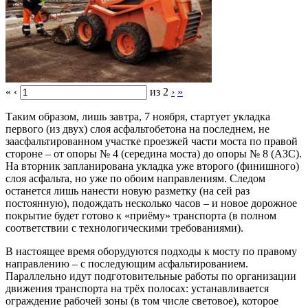
«
‹
из
2
›
»
Таким образом, лишь завтра, 7 ноября, стартует укладка
первого (из двух) слоя асфальтобетона на последнем, не
заасфальтированном участке проезжей части моста по правой
стороне – от опоры № 4 (середина моста) до опоры № 8 (АЗС).
На вторник запланирована укладка уже второго (финишного)
слоя асфальта, но уже по обоим направлениям. Следом
останется лишь нанести новую разметку (на сей раз
постоянную), подождать несколько часов – и новое дорожное
покрытие будет готово к «приёму» транспорта (в полном
соответствии с технологическими требованиями).
В настоящее время оборудуются подходы к мосту по правому
направлению – с последующим асфальтированием.
Параллельно идут подготовительные работы по организации
движения транспорта на трёх полосах: устанавливается
ограждение рабочей зоны (в том числе световое), которое