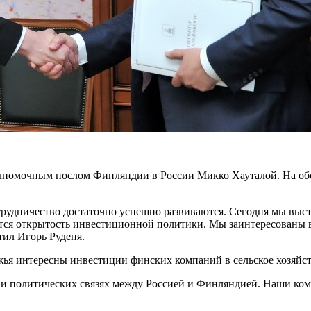
полномочным послом Финляндии в России Микко Хауталой. На о
трудничество достаточно успешно развиваются. Сегодня мы выс
ется открытость инвестиционной политики. Мы заинтересованы 
тил Игорь Руденя.
лжья интересны инвестиции финских компаний в сельское хозя
ых и политических связях между Россией и Финляндией. Наши ко