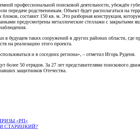
емной профессиональной поисковой деятельности, убеждён губе
 или передаче родственникам. Объект будет располагаться на т
блоков, составит 150 кв. м. Это разборная конструкция, котор
станками предусмотрены металлические стеллажи с закрытыми ящ
наблюдения.
ки в будущем таких сооружений в других районах области, где 
тв на реализацию этого проекта.
пользоваться и в соседних региона», – отметил Игорь Руденя.
ут более 50 отрядов. За 27 лет представителями поискового дв
ропавших защитников Отечества.
ПРИЗЫ «РП»
И СТАРИЦКИЙ?