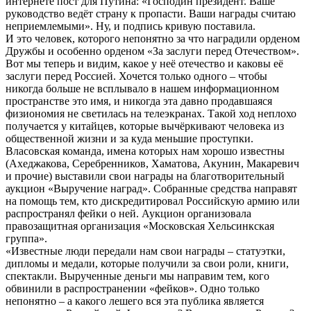
интернете пост для Путина: «Господин президент. Ваше
руководство ведёт страну к пропасти. Ваши награды считаю
неприемлемыми». Ну, и подпись кривую поставила.
И это человек, которого непонятно за что наградили орденом
Дружбы и особенно орденом «За заслуги перед Отечеством».
Вот мы теперь и видим, какое у неё отечество и каковы её
заслуги перед Россией. Хочется только одного – чтобы
никогда больше не всплывало в нашем информационном
пространстве это имя, и никогда эта давно продавшаяся
физиономия не светилась на телеэкранах. Такой ход неплохо
получается у китайцев, которые вычёркивают человека из
общественной жизни и за куда меньшие проступки.
Власовская команда, имена которых нам хорошо известны
(Ахеджакова, Серебренников, Хаматова, Акунин, Макаревич
и прочие) выставили свои награды на благотворительный
аукцион «Выручение наград». Собранные средства направят
на помощь тем, кто дискредитировал Российскую армию или
распространял фейки о ней. Аукцион организовала
правозащитная организация «Московская Хельсинкская
группа».
«Известные люди передали нам свои награды – статуэтки,
дипломы и медали, которые получили за свои роли, книги,
спектакли. Вырученные деньги мы направим тем, кого
обвинили в распространении «фейков». Одно только
непонятно – а какого лешего вся эта публика является