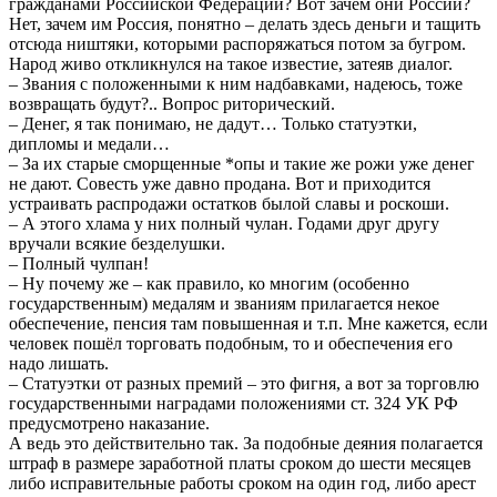
гражданами Российской Федерации? Вот зачем они России?
Нет, зачем им Россия, понятно – делать здесь деньги и тащить
отсюда ништяки, которыми распоряжаться потом за бугром.
Народ живо откликнулся на такое известие, затеяв диалог.
– Звания с положенными к ним надбавками, надеюсь, тоже
возвращать будут?.. Вопрос риторический.
– Денег, я так понимаю, не дадут… Только статуэтки,
дипломы и медали…
– За их старые сморщенные *опы и такие же рожи уже денег
не дают. Совесть уже давно продана. Вот и приходится
устраивать распродажи остатков былой славы и роскоши.
– А этого хлама у них полный чулан. Годами друг другу
вручали всякие безделушки.
– Полный чулпан!
– Ну почему же – как правило, ко многим (особенно
государственным) медалям и званиям прилагается некое
обеспечение, пенсия там повышенная и т.п. Мне кажется, если
человек пошёл торговать подобным, то и обеспечения его
надо лишать.
– Статуэтки от разных премий – это фигня, а вот за торговлю
государственными наградами положениями ст. 324 УК РФ
предусмотрено наказание.
А ведь это действительно так. За подобные деяния полагается
штраф в размере заработной платы сроком до шести месяцев
либо исправительные работы сроком на один год, либо арест