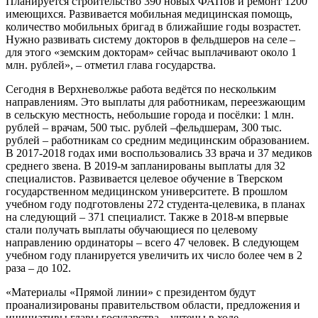
Планируется строительство 390 новых ФАПов и ремонт 1200
имеющихся. Развивается мобильная медицинская помощь,
количество мобильных бригад в ближайшие годы возрастет.
Нужно развивать систему докторов в фельдшеров на селе –
для этого «земским докторам» сейчас выплачивают около 1
млн. рублей», – отметил глава государства.
Сегодня в Верхневолжье работа ведётся по нескольким
направлениям. Это выплаты для работникам, переезжающим
в сельскую местность, небольшие города и посёлки: 1 млн.
рублей – врачам, 500 тыс. рублей –фельдшерам, 300 тыс.
рублей – работникам со средним медицинским образованием.
В 2017-2018 годах ими воспользовались 33 врача и 37 медиков
среднего звена. В 2019-м запланированы выплаты для 32
специалистов. Развивается целевое обучение в Тверском
государственном медицинском университете. В прошлом
учебном году подготовлены 272 студента-целевика, в планах
на следующий – 371 специалист. Также в 2018-м впервые
стали получать выплаты обучающиеся по целевому
направлению ординаторы – всего 47 человек. В следующем
учебном году планируется увеличить их число более чем в 2
раза – до 102.
«Материалы «Прямой линии» с президентом будут
проанализированы правительством области, предложения и
инициативы главы государства – учтены в ходе