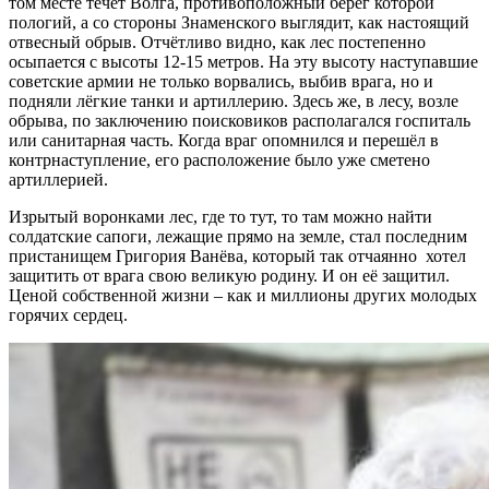
том месте течёт Волга, противоположный берег которой
пологий, а со стороны Знаменского выглядит, как настоящий
отвесный обрыв. Отчётливо видно, как лес постепенно
осыпается с высоты 12-15 метров. На эту высоту наступавшие
советские армии не только ворвались, выбив врага, но и
подняли лёгкие танки и артиллерию. Здесь же, в лесу, возле
обрыва, по заключению поисковиков располагался госпиталь
или санитарная часть. Когда враг опомнился и перешёл в
контрнаступление, его расположение было уже сметено
артиллерией.
Изрытый воронками лес, где то тут, то там можно найти
солдатские сапоги, лежащие прямо на земле, стал последним
пристанищем Григория Ванёва, который так отчаянно
хотел
защитить от врага свою великую родину. И он её защитил.
Ценой собственной жизни – как и миллионы других молодых
горячих сердец.