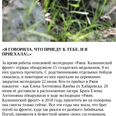
«Я ГОВОРИЛА, ЧТО ПРИЕДУ К ТЕБЕ. И Я
ПРИЕХАЛА!..»
За время работы поисковой экспедиции «Ржев. Калининский
фронт» отряды обнаружили 15 солдатских медальонов, 9 из
них удалось прочитать. С родственниками отдельных бойцов
связались, и некоторые из них приехали на церемонию
закрытия экспедиции 22 июня. Кто-то прибыл в Ржев
накануне – как Елена Антоновна Ванёва из Хабаровска. 20
июня её доставили в расположение лагеря. Брата Елены
Антоновны обнаружили в ходе экспедиции «Ржев.
Калининский фронт» в 2018 году, прилететь же на похороны
она смогла только сейчас. Все эти годы она знала, что брат
погиб на фронте, куда так рвался из далёкого Забайкалья.
Погиб, примкнув к безвестной армии своих сослуживцев,