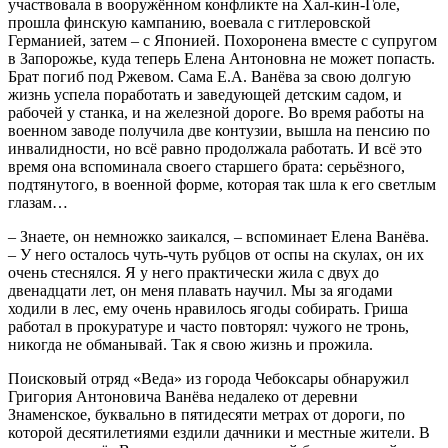
участвовала в вооружённом конфликте на Хал-кин-Голе,
прошла финскую кампанию, воевала с гитлеровской
Германией, затем – с Японией. Похоронена вместе с супругом
в Запорожье, куда теперь Елена Антоновна не может попасть.
Брат погиб под Ржевом. Сама Е.А. Ванёва за свою долгую
жизнь успела поработать и заведующей детским садом, и
рабочей у станка, и на железной дороге. Во время работы на
военном заводе получила две контузии, вышла на пенсию по
инвалидности, но всё равно продолжала работать. И всё это
время она вспоминала своего старшего брата: серьёзного,
подтянутого, в военной форме, которая так шла к его светлым
глазам…
– Знаете, он немножко заикался, – вспоминает Елена Ванёва.
– У него осталось чуть-чуть рубцов от оспы на скулах, он их
очень стеснялся. Я у него практически жила с двух до
двенадцати лет, он меня плавать научил. Мы за ягодами
ходили в лес, ему очень нравилось ягоды собирать. Гриша
работал в прокуратуре и часто повторял: чужого не тронь,
никогда не обманывай. Так я свою жизнь и прожила.
Поисковый отряд «Веда» из города Чебоксары обнаружил
Григория Антоновича Ванёва недалеко от деревни
Знаменское, буквально в пятидесяти метрах от дороги, по
которой десятилетиями ездили дачники и местные жители. В