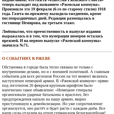
теперь выходит под названием «Ржевская коммуна».
Произошло это 19 февраля (6-го по старому стилю) 1918
года. Газета по-прежнему выходила ежедневно, кроме
послепраздничных дней. Редакция размещалась в
гостинице Немирова, на третьем этаже.
Любопытно, что преемственность в выпуске издания
выражалась и в том, что нумерация номеров осталась
прежней. И на первом выпуске «Ржевской коммуны»
значился №71.
О СОБЫТИЯХ В РЖЕВЕ
Обстановка в городе была тесно связана не только с
внутренними делами, но и с внешней политикой. А главным
событием для всех регионов России на тот момент являлось
наступление немецкой армии. В «Ржевской коммуне» прямо
под логотипом 26 февраля крупным шрифтом было
напечатано такое объявление: «Немецкие генералы
организовали ударные батальоны и врасплох, без
предупреждения напали на нашу армию, мирно
приступившую к демобилизации. Но уже сопротивление
организуется, оно растёт и будет расти с каждым днём. Все
наши силы отдадим на отпор германским белогвардейцам!