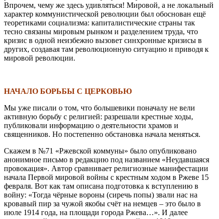
Впрочем, чему же здесь удивляться! Мировой, а не локальный
характер коммунистической революции был обоснован ещё
теоретиками социализма: капиталистические страны так
тесно связаны мировым рынком и разделением труда, что
кризис в одной неизбежно вызовет синхронные кризисы в
других, создавая там революционную ситуацию и приводя к
мировой революции.
\
НАЧАЛО БОРЬБЫ С ЦЕРКОВЬЮ
Мы уже писали о том, что большевики поначалу не вели
активную борьбу с религией: разрешали крестные ходы,
публиковали информацию о деятельности храмов и
священников. Но постепенно обстановка начала меняться.
Скажем в №71 «Ржевской коммуны» было опубликовано
анонимное письмо в редакцию под названием «Неудавшаяся
провокация». Автор сравнивает религиозные манифестации
начала Первой мировой войны с крестным ходом в Ржеве 15
февраля. Вот как там описана подготовка к вступлению в
войну: «Тогда чёрные вороны (сиречь попы) звали нас на
кровавый пир за чужой якобы счёт на немцев – это было в
июле 1914 года, на площади города Ржева…». И далее