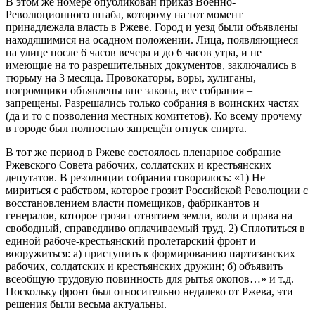
В этом же номере опубликован приказ Военно-
Революционного штаба, которому на тот момент
принадлежала власть в Ржеве. Город и уезд были объявлены
находящимися на осадном положении. Лица, появляющиеся
на улице после 6 часов вечера и до 6 часов утра, и не
имеющие на то разрешительных документов, заключались в
тюрьму на 3 месяца. Провокаторы, воры, хулиганы,
погромщики объявлены вне закона, все собрания –
запрещены. Разрешались только собрания в воинских частях
(да и то с позволения местных комитетов). Ко всему прочему
в городе был полностью запрещён отпуск спирта.
В тот же период в Ржеве состоялось пленарное собрание
Ржевского Совета рабочих, солдатских и крестьянских
депутатов. В резолюции собрания говорилось: «1) Не
мириться с рабством, которое грозит Российской Революции с
восстановлением власти помещиков, фабрикантов и
генералов, которое грозит отнятием земли, воли и права на
свободный, справедливо оплачиваемый труд. 2) Сплотиться в
единой рабоче-крестьянский пролетарский фронт и
вооружиться: а) приступить к формированию партизанских
рабочих, солдатских и крестьянских дружин; б) объявить
всеобщую трудовую повинность для рытья окопов…» и т.д.
Поскольку фронт был относительно недалеко от Ржева, эти
решения были весьма актуальны.