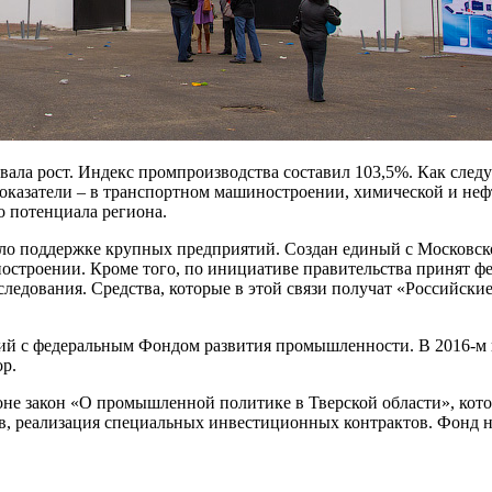
 рост. Индекс промпроизводства составил 103,5%. Как следует 
казатели – в транспортном машиностроении, химической и не
о потенциала региона.
яло поддержке крупных предприятий. Создан единый с Московско
ностроении. Кроме того, по инициативе правительства принят 
следования. Средства, которые в этой связи получат «Российски
й с федеральным Фондом развития промышленности. В 2016-м год
ор.
оне закон «О промышленной политике в Тверской области», кот
, реализация специальных инвестиционных контрактов. Фонд на