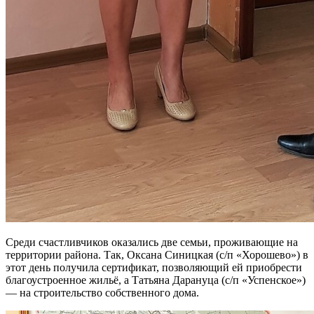
Среди счаст­ливчиков ока­зались две семьи, про­живающие на
территории района. Так, Оксана Синицкая (с/п «Хорошево») в
этот день получила сертификат, позволяющий ей приобрести
благоустроенное жильё, а Татьяна Дарануца (с/п «Успенское»)
— на строительство собственного дома.