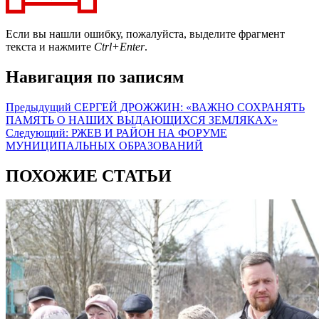
Если вы нашли ошибку, пожалуйста, выделите фрагмент
текста и нажмите
Ctrl+Enter
.
Навигация по записям
Предыдущий
СЕРГЕЙ ДРОЖЖИН: «ВАЖНО СОХРАНЯТЬ
ПАМЯТЬ О НАШИХ ВЫДАЮЩИХСЯ ЗЕМЛЯКАХ»
Следующий:
РЖЕВ И РАЙОН НА ФОРУМЕ
МУНИЦИПАЛЬНЫХ ОБРАЗОВАНИЙ
ПОХОЖИЕ СТАТЬИ