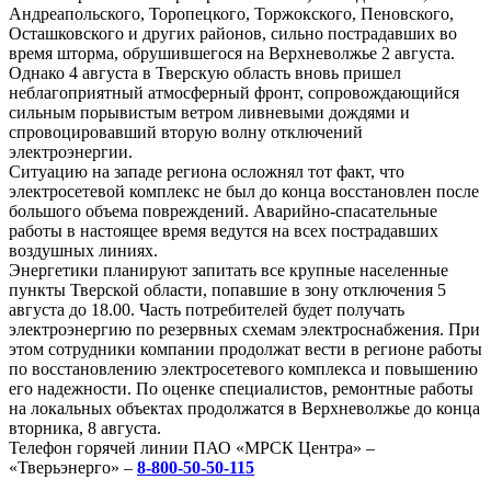
Андреапольского, Торопецкого, Торжокского, Пеновского,
Осташковского и других районов, сильно пострадавших во
время шторма, обрушившегося на Верхневолжье 2 августа.
Однако 4 августа в Тверскую область вновь пришел
неблагоприятный атмосферный фронт, сопровождающийся
сильным порывистым ветром ливневыми дождями и
спровоцировавший вторую волну отключений
электроэнергии.
Ситуацию на западе региона осложнял тот факт, что
электросетевой комплекс не был до конца восстановлен после
большого объема повреждений. Аварийно-спасательные
работы в настоящее время ведутся на всех пострадавших
воздушных линиях.
Энергетики планируют запитать все крупные населенные
пункты Тверской области, попавшие в зону отключения 5
августа до 18.00. Часть потребителей будет получать
электроэнергию по резервных схемам электроснабжения. При
этом сотрудники компании продолжат вести в регионе работы
по восстановлению электросетевого комплекса и повышению
его надежности. По оценке специалистов, ремонтные работы
на локальных объектах продолжатся в Верхневолжье до конца
вторника, 8 августа.
Телефон горячей линии ПАО «МРСК Центра» –
«Тверьэнерго» –
8-800-50-50-115