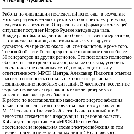
Александр Чумаченко.
Работы по ликвидации последствий непогоды, в результате
которой ряд населенных пунктов остался без электричества,
ведутся круглосуточно. Оперативная информация о текущей
ситуации поступает Игорю Рудене каждые два часа.
​В ходе работ было задействовано более 1 тысячи энергетиков,
в том числе на помощь тверским коллегам из других
субъектов РФ прибыло около 500 специалистов. Кроме того,
Тверской области было предоставлено дополнительно более
30 генераторов из других регионов. Это позволило полностью
обеспечить электричеством социальные объекты, ускорить
восстановление основных сетей, попадающих в зону
ответственности МРСК-Центра. Александр Пилюгин отметил
высокую готовность социальных объектов региона к
возникновению подобных ситуаций. В частности, все летние
оздоровительные лагеря были оснащены резервными
источниками электроснабжения.
К работе по восстановлению надежного энергоснабжения
также привлечены силы и средства Главного управления
МЧС России по Тверской области. В оперативный штаб
ведомства стекается вся информация из районов области.
К 4 августа энергетиками «МРСК-Центра» была
восстановлена нормальная схема электроснабжения (в том
числе с применением резервных линий) Нелидовского,