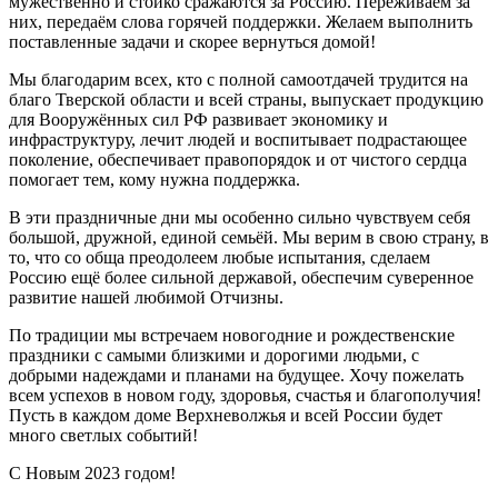
мужественно и стойко сражаются за Россию. Переживаем за
них, передаём слова горячей поддержки. Желаем выполнить
поставленные задачи и скорее вернуться домой!
Мы благодарим всех, кто с полной самоотдачей трудится на
благо Тверской области и всей страны, выпускает продукцию
для Вооружённых сил РФ развивает экономику и
инфраструктуру, лечит людей и воспитывает подрастающее
поколение, обеспечивает правопорядок и от чистого сердца
помогает тем, кому нужна поддержка.
В эти праздничные дни мы особенно сильно чувствуем себя
большой, дружной, единой семьёй. Мы верим в свою страну, в
то, что со обща преодолеем любые испытания, сделаем
Россию ещё более сильной державой, обеспечим суверенное
развитие нашей любимой Отчизны.
По традиции мы встречаем новогодние и рождественские
праздники с самыми близкими и дорогими людьми, с
добрыми надеждами и планами на будущее. Хочу пожелать
всем успехов в новом году, здоровья, счастья и благополучия!
Пусть в каждом доме Верхневолжья и всей России будет
много светлых событий!
С Новым 2023 годом!