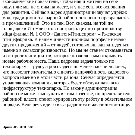
экономические показатели, чтобы наши жители на себе
ощутили: мы не стоим на месте, и у нас есть все основания
для развития. Сейчас в адрес администрации звучат упрёки:
мол, традиционно аграрный район постепенно превращается
в промышленный. Это не так. Вот, скажем, на той же
площадке в Итомле готов построить цех по производству
яйца филиал № 1 ООО «Дантон-Птицепром» – Ржевская
птицефабрика. В нашем инвестиционном портфеле немало
других предложений – от людей, готовых вкладывать деньги
именно в сельхозпроизводство. Но мы не станем отказываться
и от прочих инициатив, которые позволят нам открывать
новые рабочие места. Наша кадровая задача только по
технопарку – трудоустроить здесь не менее тысячи человек,
что позволит значительно снизить напряжённость кадрового
вопроса именно в этой части района. Сейчас определяется
управляющая компания, которая будет обслуживать всю
инфраструктуру технопарка. По закону администрация
района не может выступать в этом качестве, но представитель
районной власти станет курировать эту работу в обязательном
порядке. Ведь речь идёт о выстраданном и желанном детище.
Ирина ЗЕЛИНСКАЯ