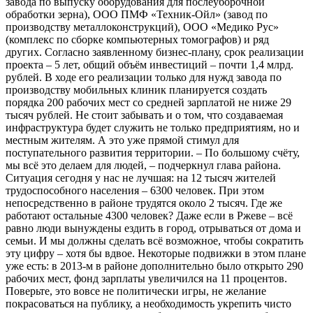
завода по выпуску оборудования для послеуборочной
обработки зерна), ООО ПМФ «Техник-Ойл» (завод по
производству металлоконструкций), ООО «Медико Рус»
(комплекс по сборке компьютерных томографов) и ряд
других. Согласно заявленному бизнес-плану, срок реализации
проекта – 5 лет, общий объём инвестиций – почти 1,4 млрд.
рублей. В ходе его реализации только для нужд завода по
производству мобильных клиник планируется создать
порядка 200 рабочих мест со средней зарплатой не ниже 29
тысяч рублей. Не стоит забывать и о том, что создаваемая
инфраструктура будет служить не только предприятиям, но и
местным жителям. А это уже прямой стимул для
поступательного развития территории. – По большому счёту,
мы всё это делаем для людей, – подчеркнул глава района.
Ситуация сегодня у нас не лучшая: на 12 тысяч жителей
трудоспособного населения – 6300 человек. При этом
непосредственно в районе трудятся около 2 тысяч. Где же
работают остальные 4300 человек? Даже если в Ржеве – всё
равно люди вынуждены ездить в город, отрываться от дома и
семьи. И мы должны сделать всё возможное, чтобы сократить
эту цифру – хотя бы вдвое. Некоторые подвижки в этом плане
уже есть: в 2013-м в районе дополнительно было открыто 290
рабочих мест, фонд зарплаты увеличился на 11 процентов.
Поверьте, это вовсе не политически игры, не желание
покрасоваться на публику, а необходимость укрепить чисто