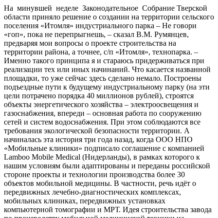
На минувшей неделе Законодательное Собрание Тверской
области приняло решение о создании на территории сельского
поселения «Итомля» индустриального парка – Не говори
«гоп», пока не перепрыгнешь, – сказал В.М. Румянцев,
предваряя мои вопросы о проекте строительства на
территории района, а точнее, с/п «Итомля», технопарка. –
Именно такого принципа я и стараюсь придерживаться при
реализации тех или иных начинаний. Что касается названной
площадки, то уже сейчас здесь сделано немало. Построены
подъездные пути к будущему индустриальному парку (на эти
цели потрачено порядка 40 миллионов рублей), строятся
объекты энергетического хозяйства – электроосвещения и
газоснабжения, впереди – основная работа по сооружению
сетей и систем водоснабжения. При этом соблюдаются все
требования экологической безопасности территории. А
начиналась эта история три года назад, когда ООО НПО
«Мобильные клиники» подписало соглашение с компанией
Lamboo Mobile Medical (Нидерланды), в рамках которого к
нашим условиям были адаптированы и переданы российской
стороне проекты и технологии производства более 30
объектов мобильной медицины. В частности, речь идёт о
передвижных лечебно-диагностических комплексах,
мобильных клиниках, передвижных установках
компьютерной томографии и МРТ. Идея строительства завода