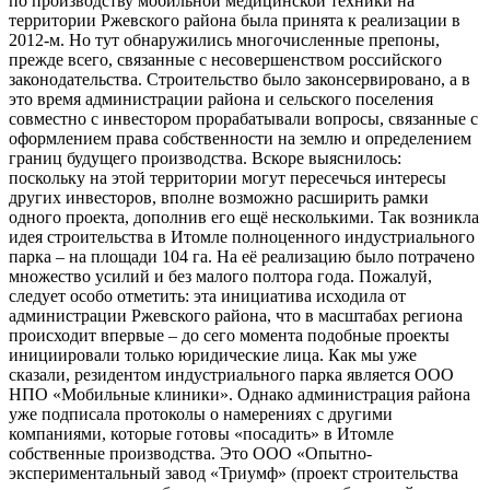
по производству мобильной медицинской техники на
территории Ржевского района была принята к реализации в
2012-м. Но тут обнаружились многочисленные препоны,
прежде всего, связанные с несовершенством российского
законодательства. Строительство было законсервировано, а в
это время администрации района и сельского поселения
совместно с инвестором прорабатывали вопросы, связанные с
оформлением права собственности на землю и определением
границ будущего производства. Вскоре выяснилось:
поскольку на этой территории могут пересечься интересы
других инвесторов, вполне возможно расширить рамки
одного проекта, дополнив его ещё несколькими. Так возникла
идея строительства в Итомле полноценного индустриального
парка – на площади 104 га. На её реализацию было потрачено
множество усилий и без малого полтора года. Пожалуй,
следует особо отметить: эта инициатива исходила от
администрации Ржевского района, что в масштабах региона
происходит впервые – до сего момента подобные проекты
инициировали только юридические лица. Как мы уже
сказали, резидентом индустриального парка является ООО
НПО «Мобильные клиники». Однако администрация района
уже подписала протоколы о намерениях с другими
компаниями, которые готовы «посадить» в Итомле
собственные производства. Это ООО «Опытно-
экспериментальный завод «Триумф» (проект строительства