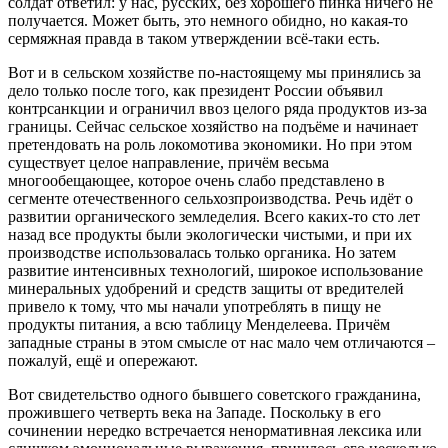
солдат ответил: у нас, русских, без хорошего пинка ничего не
получается. Может быть, это немного обидно, но какая-то
сермяжная правда в таком утверждении всё-таки есть.
Вот и в сельском хозяйстве по-настоящему мы принялись за
дело только после того, как президент России объявил
контрсанкции и ограничил ввоз целого ряда продуктов из-за
границы. Сейчас сельское хозяйство на подъёме и начинает
претендовать на роль локомотива экономики. Но при этом
существует целое направление, причём весьма
многообещающее, которое очень слабо представлено в
сегменте отечественного сельхозпроизводства. Речь идёт о
развитии органического земледелия. Всего каких-то сто лет
назад все продукты были экологически чистыми, и при их
производстве использовалась только органика. Но затем
развитие интенсивных технологий, широкое использование
минеральных удобрений и средств защиты от вредителей
привело к тому, что мы начали употреблять в пищу не
продукты питания, а всю таблицу Менделеева. Причём
западные страны в этом смысле от нас мало чем отличаются –
пожалуй, ещё и опережают.
Вот свидетельство одного бывшего советского гражданина,
прожившего четверть века на Западе. Поскольку в его
сочинении нередко встречается ненормативная лексика или