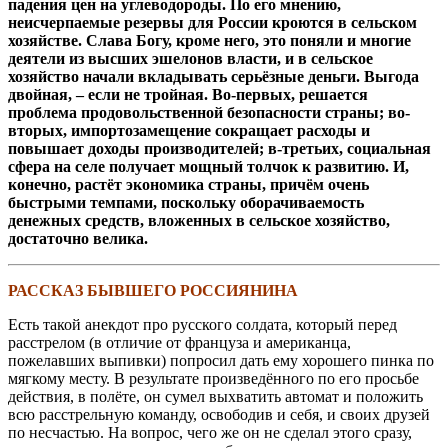
падения цен на углеводороды. По его мнению,
неисчерпаемые резервы для России кроются в сельском
хозяйстве. Слава Богу, кроме него, это поняли и многие
деятели из высших эшелонов власти, и в сельское
хозяйство начали вкладывать серьёзные деньги. Выгода
двойная, – если не тройная. Во-первых, решается
проблема продовольственной безопасности страны; во-
вторых, импортозамещение сокращает расходы и
повышает доходы производителей; в-третьих, социальная
сфера на селе получает мощный толчок к развитию. И,
конечно, растёт экономика страны, причём очень
быстрыми темпами, поскольку оборачиваемость
денежных средств, вложенных в сельское хозяйство,
достаточно велика.
РАССКАЗ БЫВШЕГО РОССИЯНИНА
Есть такой анекдот про русского солдата, который перед
расстрелом (в отличие от француза и американца,
пожелавших выпивки) попросил дать ему хорошего пинка по
мягкому месту. В результате произведённого по его просьбе
действия, в полёте, он сумел выхватить автомат и положить
всю расстрельную команду, освободив и себя, и своих друзей
по несчастью. На вопрос, чего же он не сделал этого сразу,