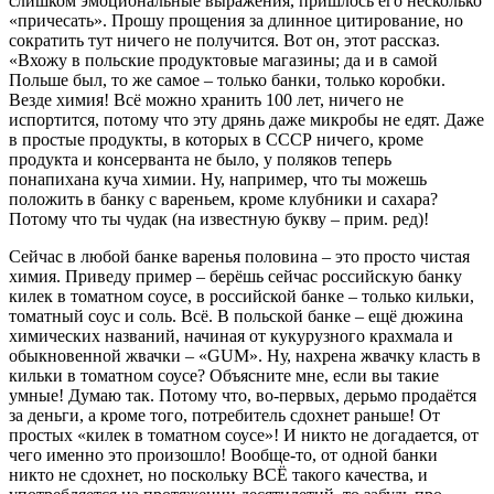
слишком эмоциональные выражения, пришлось его несколько
«причесать». Прошу прощения за длинное цитирование, но
сократить тут ничего не получится. Вот он, этот рассказ.
«Вхожу в польские продуктовые магазины; да и в самой
Польше был, то же самое – только банки, только коробки.
Везде химия! Всё можно хранить 100 лет, ничего не
испортится, потому что эту дрянь даже микробы не едят. Даже
в простые продукты, в которых в СССР ничего, кроме
продукта и консерванта не было, у поляков теперь
понапихана куча химии. Ну, например, что ты можешь
положить в банку с вареньем, кроме клубники и сахара?
Потому что ты чудак (на известную букву – прим. ред)!
Сейчас в любой банке варенья половина – это просто чистая
химия. Приведу пример – берёшь сейчас российскую банку
килек в томатном соусе, в российской банке – только кильки,
томатный соус и соль. Всё. В польской банке – ещё дюжина
химических названий, начиная от кукурузного крахмала и
обыкновенной жвачки – «GUM». Ну, нахрена жвачку класть в
кильки в томатном соусе? Объясните мне, если вы такие
умные! Думаю так. Потому что, во-первых, дерьмо продаётся
за деньги, а кроме того, потребитель сдохнет раньше! От
простых «килек в томатном соусе»! И никто не догадается, от
чего именно это произошло! Вообще-то, от одной банки
никто не сдохнет, но поскольку ВСЁ такого качества, и