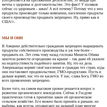
употребляется на протяжении десятилетий, то забудь про
мечты о здоровье и долгожительстве. Это факт! У поляков
сейчас со здоровьем – швах! А всё почему? Потому что у них
продукты производят только компании, населению продукты
своего производства продавать запрещено. Ну, прямо как в
США!».
МЫ И ОНИ
В Америке действительно гражданам запрещено выращивать
продукты собственного производства и уж тем более –
продавать их. Лет семь тому назад госпожа Мишель Обама
захотела развести огородишко на крыше – так даже ей указали
на недопустимость подобного занятия. Ну, это их дела.
Американцы кормят своё население и граждан тех стран, куда
они поставляют продовольствие, ГМО-продуктами. Пусть и
дальше кормят, нас это не касается. У нас, слава Богу, ГМО во
всех проявлениях запрещено.
Более того, на самом высоком уровне решается вопрос о
развитии органического земледелия. Сейчас в Госдуме
практически готов к принятию закон об органическом
сельском хозяйстве. Его можно было принять и раньше, но
выборы, как всегда, отодвигают на дальний план многие