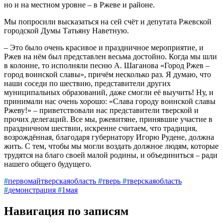
но и на местном уровне – в Ржеве и районе.
Мы попросили высказаться на сей счёт и депутата Ржевской
городской Думы Татьяну Наветную.
– Это было очень красивое и праздничное мероприятие, и
Ржев на нём был представлен весьма достойно. Когда мы шли
в колонне, то исполняли песню А. Шаганова «Город Ржев –
город воинской славы», причём несколько раз. Я думаю, что
наши соседи по шествию, представители других
муниципальных образований, даже смогли её выучить! Ну, и
принимали нас очень хорошо: «Слава городу воинской славы
Ржеву!» – приветствовали нас представители тверской и
прочих делегаций. Все мы, ржевитяне, принявшие участие в
праздничном шествии, искренне считаем, что традиция,
возрождённая, благодаря губернатору Игорю Рудене, должна
жить. С тем, чтобы мы могли воздать должное людям, которые
трудятся на благо своей малой родины, и объединиться – ради
нашего общего будущего.
#
первомайтверскаяобласть
#
тверь
#
тверскаяобласть
#
демонстрация
#
1мая
Навигация по записям