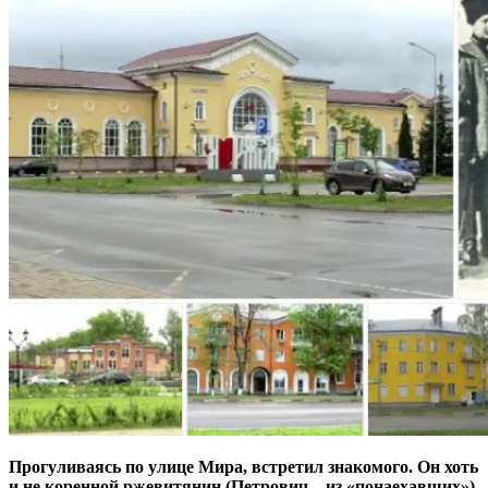
Прогуливаясь по улице Мира, встретил знакомого. Он хоть
и не коренной ржевитянин (Петрович – из «понаехавших»),