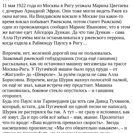
***
11 мая 1922 года из Москвы в Ригу уезжала Марина Цветаева
с дочерью Ариадной Эфрон. Они тоже могли видеть Ржев из
окна вагона. На Виндавском вокзале в Москве (на какое-то
время вокзал побывает Ржевским, потом станет Рижским)
один из провожающих сообщил Марине Ивановне, что в этом
же вагоне едет Айседора Дункан. Да что там Дункан – сама
Алла Пугачёва могла останавливаться у ржевского перрона,
когда ездила к Раймонду Паулсу в Ригу…
Впрочем, нет, железной дорогой она не пользовалась.
Знакомый ржевский гибэдэдэшник (тогда ещё гаишник)
рассказывал, как он остановил машину мегазвезды на трассе
Москва-Рига. У Пугачёвой машин было пруд пруди – от
«Жигулей» до «Шевроле». За рулём сидела не сама Алла
Борисовна. Впрочем, когда Шурик махнул полосатой палкой,
он ещё не знал, какая встреча ему предстоит. Машина
остановилась, боковое стекло опустилось – и гаишник
оторопел.
Будь это Паулс или Таривердиев (да хоть сам Давид Тухманов,
который, кстати, для Пугачевой ни одной песни не написал),
Шурик не растерялся бы так. А тут – не сразу и вспомнил, как
её зовут. Да и про себя всё забыл – имя, звание. Пролепетал
что-то вроде: «Ваш водитель превысил скорость». Звезда
насмешливо произнесла: «Мы его обязательно накажем», – и