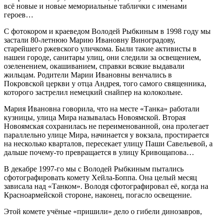
всё новые и новые мемориальные таблички с именами
героев…
С фотокором и краеведом Володей Рыбкиным в 1998 году мы
застали 80-летнюю Марию Ивановну Виноградову,
старейшего ржевского уличкома. Были такие активисты в
нашеи городе, санитары улиц, они следили за освещением,
озеленением, окашиванием, справки всякие выдавали
жильцам. Родители Марии Ивановны венчались в
Покровской церкви у отца Андрея, того самого священника,
которого застрелил немецкий снайпер на колокольне.
Мария Ивановна говорила, что на месте «Танка» работали
кузницы, улица Мира называлась Новоямской. Вторая
Новоямская сохранилась не переименованной, она пролегает
параллельно улице Мира, начинается у вокзала, простирается
на несколько кварталов, пересекает улицу Паши Савельевой, а
дальше почему-то превращается в улицу Кривощапова…
В декабре 1997-го мы с Володей Рыбкиным пытались
сфотографировать комету Хейла-Боппа. Она целый месяц
зависала над «Танком». Володя сфотографировал её, когда на
Красноармейской стороне, наконец, погасло освещение.
Этой комете учёные «пришили» дело о гибели динозавров,