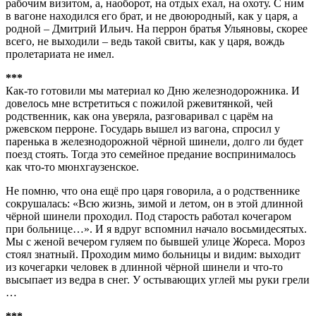
рабочим визитом, а, наоборот, на отдых ехал, на охоту. С ним
в вагоне находился его брат, и не двоюродный, как у царя, а
родной – Дмитрий Ильич. На перрон братья Ульяновы, скорее
всего, не выходили – ведь такой свиты, как у царя, вождь
пролетариата не имел.
***
Как-то готовили мы материал ко Дню железнодорожника. И
довелось мне встретиться с пожилой ржевитянкой, чей
родственник, как она уверяла, разговаривал с царём на
ржевском перроне. Государь вышел из вагона, спросил у
паренька в железнодорожной чёрной шинели, долго ли будет
поезд стоять. Тогда это семейное предание воспринималось
как что-то мюнхгаузенское.
Не помню, что она ещё про царя говорила, а о родственнике
сокрушалась: «Всю жизнь, зимой и летом, он в этой длинной
чёрной шинели проходил. Под старость работал кочегаром
при больнице…». И я вдруг вспомнил начало восьмидесятых.
Мы с женой вечером гуляем по бывшей улице Жореса. Мороз
стоял знатный. Проходим мимо больницы и видим: выходит
из кочегарки человек в длинной чёрной шинели и что-то
высыпает из ведра в снег. У остывающих углей мы руки грели
…