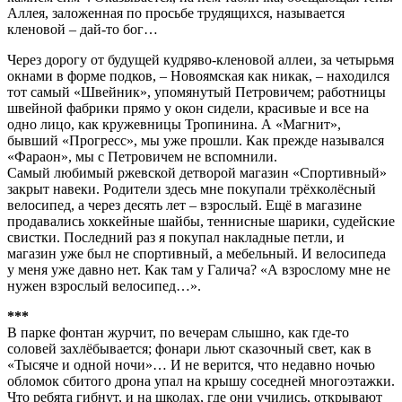
Аллея, заложенная по просьбе трудящихся, называется
кленовой – дай-то бог…
Через дорогу от будущей кудряво-кленовой аллеи, за четырьмя
окнами в форме подков, – Новоямская как никак, – находился
тот самый «Швейник», упомянутый Петровичем; работницы
швейной фабрики прямо у окон сидели, красивые и все на
одно лицо, как кружевницы Тропинина. А «Магнит»,
бывший «Прогресс», мы уже прошли. Как прежде назывался
«Фараон», мы с Петровичем не вспомнили.
Самый любимый ржевской детворой магазин «Спортивный»
закрыт навеки. Родители здесь мне покупали трёхколёсный
велосипед, а через десять лет – взрослый. Ещё в магазине
продавались хоккейные шайбы, теннисные шарики, судейские
свистки. Последний раз я покупал накладные петли, и
магазин уже был не спортивный, а мебельный. И велосипеда
у меня уже давно нет. Как там у Галича? «А взрослому мне не
нужен взрослый велосипед…».
***
В парке фонтан журчит, по вечерам слышно, как где-то
соловей захлёбывается; фонари льют сказочный свет, как в
«Тысяче и одной ночи»… И не верится, что недавно ночью
обломок сбитого дрона упал на крышу соседней многоэтажки.
Что ребята гибнут, и на школах, где они учились, открывают