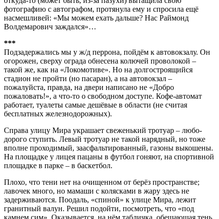
откуда-то (может быть, из-за пазухи) вытащила свою
фотографию с автографом, протянула ему и спросила ещё
насмешливей: «Мы можем ехать дальше? Нас Раймонд
Волдемарович заждался»…
***
Подзадержались мы у ж/д перрона, пойдём к автовокзалу. Он
огорожен, сверху ограда обнесена колючей проволокой –
такой же, как на «Локомотиве». Но на долгостроящийся
стадион не пройти (но пасаран), а на автовокзал –
пожалуйста, правда, на двери написано не «Добро
пожаловать!», а что-то о свободном доступе. Кофе-автомат
работает, туалеты самые дешёвые в области (не считая
бесплатных железнодорожных).
Справа улицу Мира украшает свеженький тротуар – любо-
дорого ступить. Левый тротуар не такой нарядный, но тоже
вполне проходимый, заасфальтированный, газоны выкошены.
На площадке у лицея пацаны в футбол гоняют, на спортивной
площадке в парке – в баскетбол.
Плохо, что тени нет на очищенном от берёз пространстве;
лавочек много, но мамаши с колясками в жару здесь не
задерживаются. Поодаль, «спиной» к улице Мира, лежит
гранитный валун. Решил подойти, посмотреть, что «под
камнем сим». Оказывается, на нём табличка, обещающая тень.