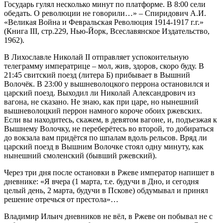
Государь гулял несколько минут по платформе. В 8:00 сели
обедать. О революции не говорили…» – Спиридович А.И.
«Великая Война и Февральская Революция 1914-1917 г.г.»
(Книга III, стр.229, Нью-Йорк, Всеславянское Издательство,
1962).
В Лихославле Николай II отправляет успокоительную
телеграмму императрице – мол, жив, здоров, скоро буду. В
21:45 свитский поезд (литера Б) прибывает в Вышний
Волочёк. В 23:00 у вышневолоцкого перрона остановился и
царский поезд. Выходил ли Николай Александрович из
вагона, не сказано. Не знаю, как при царе, но нынешний
вышневолоцкий перрон намного короче обоих ржевских.
Если вы находитесь, скажем, в девятом вагоне, и, подъезжая к
Вышнему Волочку, не переберётесь во второй, то добираться
до вокзала вам придётся по шпалам вдоль рельсов. Вряд ли
царский поезд в Вышним Волочке стоял одну минуту, как
нынешний смоленский (бывший ржевский).
Через три дня после остановки в Ржеве император напишет в
дневнике: «Я вчера (1 марта, т.е. будучи в Дно, и сегодня
целый день, 2 марта, будучи в Пскове) обдумывал и принял
решение отречься от престола»…
Владимир Ильич дневников не вёл, в Ржеве он побывал не с