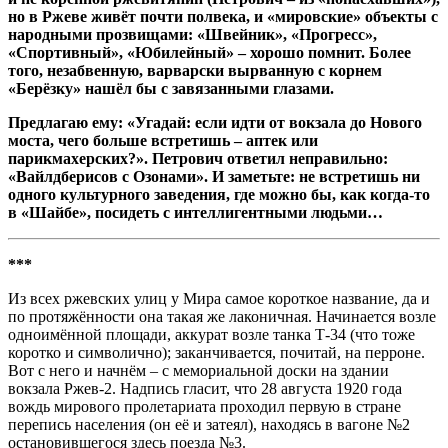
но в Ржеве живёт почти полвека, и «мировские» объекты с
народными прозвищами: «Швейник», «Прогресс»,
«Спортивный», «Юбилейный» – хорошо помнит. Более
того, незабвенную, варварски вырванную с корнем
«Берёзку» нашёл бы с завязанными глазами.
Предлагаю ему: «Угадай: если идти от вокзала до Нового
моста, чего больше встретишь – аптек или
парикмахерских?». Петрович ответил неправильно:
«Вайлдберисов с Озонами». И заметьте: не встретишь ни
одного культурного заведения, где можно бы, как когда-то
в «Шайбе», посидеть с интеллигентными людьми…
***
Из всех ржевских улиц у Мира самое короткое название, да и
по протяжённости она такая же лаконичная. Начинается возле
одноимённой площади, аккурат возле танка Т-34 (что тоже
коротко и символично); заканчивается, почитай, на перроне.
Вот с него и начнём – с мемориальной доски на здании
вокзала Ржев-2. Надпись гласит, что 28 августа 1920 года
вождь мирового пролетариата проходил первую в стране
перепись населения (он её и затеял), находясь в вагоне №2
остановившегося здесь поезда №3.