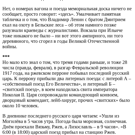
Нет, о номерах вагона и поезда мемориальная доска ничего не
сообщает, просто говорит: «здесь». Умалчивает памятная
табличка и о том, что Владимир Ленин с братом Дмитрием
ехал на охоту в Бельские леса – об этом намного позже
разузнали краеведы с журналистами. Вокзала при Ильиче
тоже никакого не было – ни вот этого ампирного, ни того
деревянного, что сгорел в годы Великой Отечественной
войны.
***
Но мало кто знал о том, что тремя годами раньше, и тоже 28
числа (правда, февраля), в разгар Февральской революции
1917 года, на ржевском перроне побывал последний русский
царь. К перрону прибыли два литерных поезда: с литерой А –
«собственный поезд Его Величества», и литерный Б –
«свитский поезд», в коем находилась свита императора
Николая II. Царя сопровождали командующий конвоем,
дворцовый комендант, лейб-хирург, прочих «свитских» было
около 10 человек.
В дневнике последнего русского царя читаем: «Ушли из
Могилёва в 5 часов утра. Погода была морозная, солнечная.
Днём проехали Вязьму, Ржев, а Лихославль – в 9 часов». «В
6:00 (в 18:00) царский поезд прибыл на станцию Ржев.