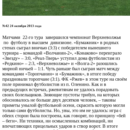
№42 24 октября 2013 года
Матчами 22-го тура завершился чемпионат Верхневолжья
по футболу в высшем дивизионе. «Бумажник» в родных
стенах сыграл вничью (3:3) с победителем нынешнего
турнира – командой «Волчанин-2», «Конаково» переиграло
«Звезду» – 3:0, «Реал-Тверь» уступил дома футболистам из
«Редкино» – 2:3, «Верхневолжье» и «Волга-2» разошлись
мирной ничьей – 1:1. Чуть раньше был сыгран матч между
командами «Торопчанин» и «Бумажник», в итоге победу
праздновали торопчане (3:1). ФК «Ржев» в этом туре на своём
поле принимал футболистов из п. Оленино. Как и в
предыдущих встречах, ржевитянам не удалось порадовать
своих болельщиков. Зияющие пустоты трибун, на которых
обосновалось не больше двух десятков человек, – таковы
приметы унылой футбольной осени, скрасить которую могли
только сами футболисты. Но, увы, это им не удалось: игра с
обеих сторон была построена, как говорят, по принципу «бей
– беги». Ни техники, ни осмысленных комбинаций, ни
впечатляющих прицельных ударов в створ ворот. В итоге