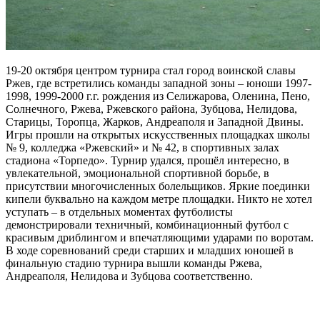
19-20 октября центром турнира стал город воинской славы
Ржев, где встретились команды западной зоны – юноши 1997-
1998, 1999-2000 г.г. рождения из Селижарова, Оленина, Пено,
Солнечного, Ржева, Ржевского района, Зубцова, Нелидова,
Старицы, Торопца, Жарков, Андреаполя и Западной Двины.
Игры прошли на открытых искусственных площадках школы
№ 9, колледжа «Ржевский» и № 42, в спортивных залах
стадиона «Торпедо». Турнир удался, прошёл интересно, в
увлекательной, эмоциональной спортивной борьбе, в
присутствии многочисленных болельщиков. Яркие поединки
кипели буквально на каждом метре площадки. Никто не хотел
уступать – в отдельных моментах футболисты
демонстрировали техничный, комбинационный футбол с
красивым дриблингом и впечатляющими ударами по воротам.
В ходе соревнований среди старших и младших юношей в
финальную стадию турнира вышли команды Ржева,
Андреаполя, Нелидова и Зубцова соответственно.