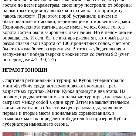
гостям по всем параметрам, свою игру построили от обороны
на быстрых индивидуальных контратаках – по принципу
«авось повезет». При этом порой устраивали ничем не
обоснованные потасовки, переходящие в откровенные драки.
Периодически эта тактика даже имела успех, более того, в
ворота гостей были заброшены две шайбы. Но в целом она не
оправдалась. И если бы не вратарь ржевитян, который раз за
разом спасал свои ворота от 100-процентных голов, счёт мог
бы стать куда более разгромным. В итоге – убедительная и
заслуженная победа тверских хоккеистов со счетом 9:2 (счёт
по периодам: 4:1, 3:0, 2:1).
ИГРАЮТ ЮНОШИ
Стартовал региональный турнир на Кубок губернатора по
мини-футболу среди детско-юношеских команд в трёх
возрастных группах. Матчи Кубка пройдут в два этапа. На
первом, предварительном – зональные турниры, где команды
сыграют между собой в один круг. Затем на заключительном,
финальном этапе в областном центре команды, занявшие
первые и вторые места в зональных соревнованиях, в
стыковых матчах определят победителей и призеров Кубка
губернатора нынешнего сезона.