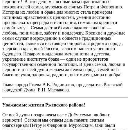
верности!
В этот день мы вспоминаем православных
покровителей семьи, муромских святых Петра и Февронию.
История их любви и брака для многих стала примером
истинных нравственных ценностей, умения достойно
преодолевать преграды и испытания, символом крепости
семейных уз.
Семья даёт всё самое важное в жизни —
любовь, понимание, заботу и поддержку. Крепкие и дружные
семьи служат возрождению в обществе традиционных
ценностей, являются настоящей опорой для родного города,
тверского края, всей России, залогом нашего успешного
будущего. Недаром поддержка материнства и детства,
укрепление института брака — один из приоритетов
государственной семейной политики.
В День семьи, любви и
верности от всей души желаем жителям города семейного
благополучия, здоровья, радости, оптимизма, мира и добра!
Глава города Ржева В.В. Родивилов,
председатель Ржевской
городской Думы
Е.Н. Маслакова.
Уважаемые жители Ржевского района!
От всей души поздравляем вас с Днём семьи, любви и
верности!
Сегодня мы отдаем дань памяти святым
благоверным Петру и Февронии Муромским. Они были