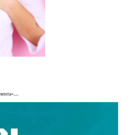
ента»....