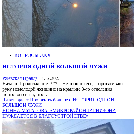
ВОПРОСЫ ЖКХ
ИСТОРИЯ ОДНОЙ БОЛЬШОЙ ЛУЖИ
Ржевская Правда
14.12.2023
Начало. Продолжение. *** – Не торопитесь, – протягиваю
руку немолодой женщине на крыльце 3-го отделения
почтовой связи, что...
Читать далее
Прочитать больше о ИСТОРИЯ ОДНОЙ
БОЛЬШОЙ ЛУЖИ
НОННА МУРАТОВА: «МИКРОРАЙОН ГАРНИЗОНА
НУЖДАЕТСЯ В БЛАГОУСТРОЙСТВЕ»