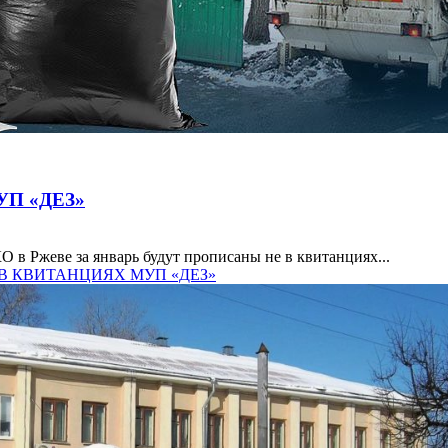
П «ДЕЗ»
в Ржеве за январь будут прописаны не в квитанциях...
— В КВИТАНЦИЯХ МУП «ДЕЗ»