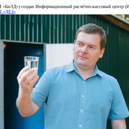
 «БиЛД») создан Информационный расчётно-кассовый центр (ИР
П «ДЕЗ»