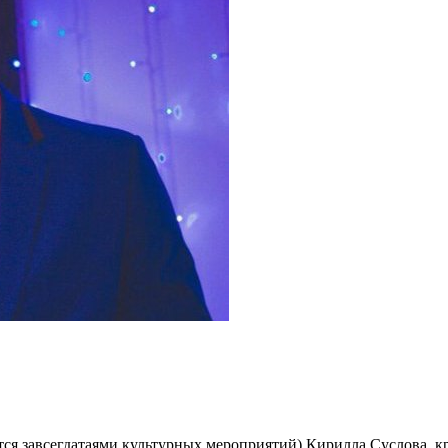
я завсегдатаями культурных мероприятий) Кирилла Суслова, кра