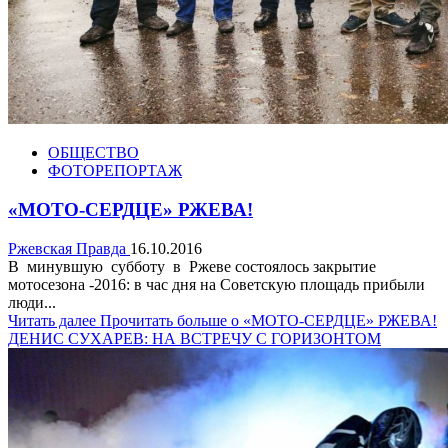
ОБЩЕСТВО
ФОТОРЕПОРТАЖ
«МОТО-СЕРДЦЕ» РЖЕВА!
Ржевская Правда
16.10.2016
В минувшую субботу в Ржеве состоялось закрытие
мотосезона -2016: в час дня на Советскую площадь прибыли
люди...
Читать далее
Прочитать больше о «МОТО-СЕРДЦЕ» РЖЕВА!
ДЕНИС СУХАРЕВ: НА ВСТРЕЧУ С ГОРИЗОНТОМ