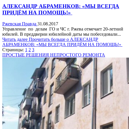
АЛЕКСАНДР АБРАМЕНКОВ: «МЫ ВСЕГДА
ПРИДЁМ НА ПОМОЩЬ!»
Ржевская Правда
31.08.2017
Управление по делам ГО и ЧС г. Ржева отмечает 20-летний
юбилей. В преддверии юбилейной даты мы побеседовали...
Читать далее
Прочитать больше о АЛЕКСАНДР
АБРАМЕНКОВ: «МЫ ВСЕГДА ПРИДЁМ НА ПОМОЩЬ!»
Страницы:
1
2
3
ПРОСТЫЕ РЕШЕНИЯ НЕПРОСТОГО РЕМОНТА