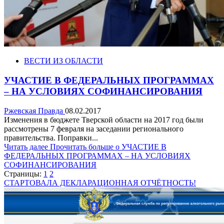
ВЕСТИ ИЗ ОБЛАСТИ
УЧАСТИЕ В ФЕДЕРАЛЬНЫХ ПРОГРАММАХ
– НА УСЛОВИЯХ СОФИНАНСИРОВАНИЯ
Ржевская Правда
08.02.2017
Изменения в бюджете Тверской области на 2017 год были
рассмотрены 7 февраля на заседании регионального
правительства. Поправки...
Читать далее
Прочитать больше о УЧАСТИЕ В
ФЕДЕРАЛЬНЫХ ПРОГРАММАХ – НА УСЛОВИЯХ
СОФИНАНСИРОВАНИЯ
Страницы:
1
2
СТАРТОВАЛА ДЕКЛАРАЦИОННАЯ ОТЧЁТНОСТЬ!