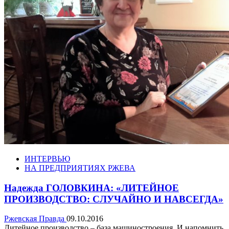
ИНТЕРВЬЮ
НА ПРЕДПРИЯТИЯХ РЖЕВА
Надежда ГОЛОВКИНА: «ЛИТЕЙНОЕ
ПРОИЗВОДСТВО: СЛУЧАЙНО И НАВСЕГДА»
Ржевская Правда
09.10.2016
Литейное производство – база машиностроения. И напомнить