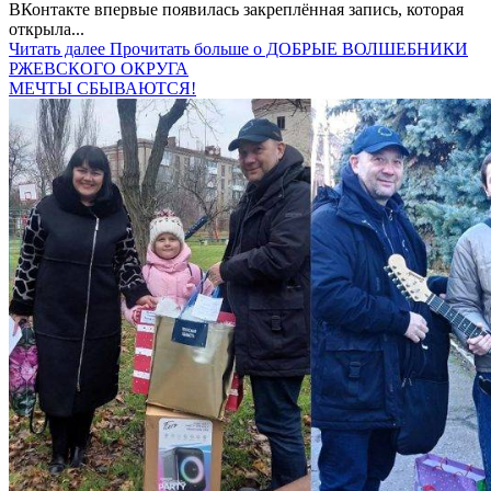
ВКонтакте впервые появилась закреплённая запись, которая
открыла...
Читать далее
Прочитать больше о ДОБРЫЕ ВОЛШЕБНИКИ
РЖЕВСКОГО ОКРУГА
МЕЧТЫ СБЫВАЮТСЯ!