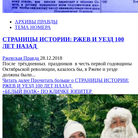
АРХИВЫ ПРАВДЫ
ТЕМА НОМЕРА
СТРАНИЦЫ ИСТОРИИ: РЖЕВ И УЕЗД 100
ЛЕТ НАЗАД
Ржевская Правда
28.12.2018
После трёхдневных праздников в честь первой годовщины
Октябрьской революции, казалось бы, в Ржеве и уезде
должны были...
Читать далее
Прочитать больше о СТРАНИЦЫ ИСТОРИИ:
РЖЕВ И УЕЗД 100 ЛЕТ НАЗАД
«БЕЛЫЙ ВОЛК» ПО КЛИЧКЕ ЮПИТЕР