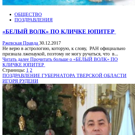
ОБЩЕСТВО
ПОЗДРАВЛЕНИЯ
«БЕЛЫЙ ВОЛК» ПО КЛИЧКЕ ЮПИТЕР
Ржевская Правда
30.12.2017
Не верю в астрологию, которую, к слову, РАН официально
признала лженаукой, поэтому не могу ручаться, что в...
Читать далее
Прочитать больше о «БЕЛЫЙ ВОЛК» ПО
КЛИЧКЕ ЮПИТЕР
Страницы:
1
2
ПОЗДРАВЛЕНИЕ ГУБЕРНАТОРА ТВЕРСКОЙ ОБЛАСТИ
ИГОРЯ РУДЕНИ