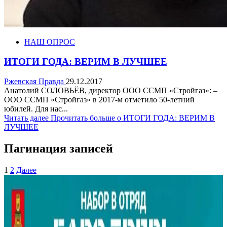
НАШ ОПРОС
ИТОГИ ГОДА: ВЕРИМ В ЛУЧШЕЕ
Ржевская Правда
29.12.2017
Анатолий СОЛОВЬЁВ, директор ООО ССМП «Стройгаз»: –
ООО ССМП «Стройгаз» в 2017-м отметило 50-летний
юбилей. Для нас...
Читать далее
Прочитать больше о ИТОГИ ГОДА: ВЕРИМ В
ЛУЧШЕЕ
Пагинация записей
1
2
Далее