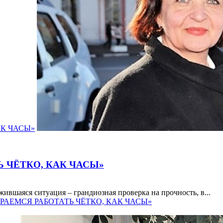
АК ЧАСЫ»
 ЧЁТКО, КАК ЧАСЫ»
ившаяся ситуация – грандиозная проверка на прочность, в...
ТАРАЕМСЯ РАБОТАТЬ ЧЁТКО, КАК ЧАСЫ»