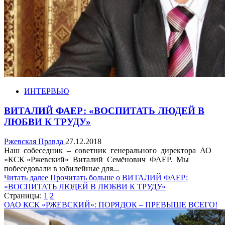
ИНТЕРВЬЮ
ВИТАЛИЙ ФАЕР: «ВОСПИТАТЬ ЛЮДЕЙ В
ЛЮБВИ К ТРУДУ»
Ржевская Правда
27.12.2018
Наш собеседник – советник генерального директора АО
«КСК «Ржевский» Виталий Семёнович ФАЕР. Мы
побеседовали в юбилейные для...
Читать далее
Прочитать больше о ВИТАЛИЙ ФАЕР:
«ВОСПИТАТЬ ЛЮДЕЙ В ЛЮБВИ К ТРУДУ»
Страницы:
1
2
ОАО КСК «РЖЕВСКИЙ»: ПОРЯДОК – ПРЕВЫШЕ ВСЕГО!