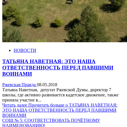
НОВОСТИ
ТАТЬЯНА НАВЕТНАЯ: ЭТО НАША
ОТВЕТСТВЕННОСТЬ ПЕРЕД ПАВШИМИ
ВОИНАМИ
Ржевская Правда
08.05.2018
Татьяна Наветная, депутат Ржевской Думы, директор 7
школы, где активно развивается кадетское движение, также
приняла участие в...
Читать далее
Прочитать больше о ТАТЬЯНА НАВЕТНАЯ:
ЭТО НАША ОТВЕТСТВЕННОСТЬ ПЕРЕД ПАВШИМИ
ВОИНАМИ
СОШ № 5: СООТВЕТСТВОВАТЬ ПОЧЁТНОМУ
НАИМЕНОВАНИЮ!