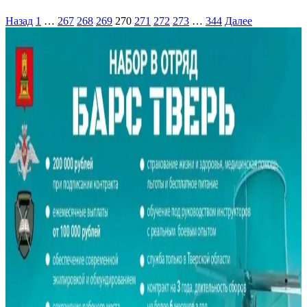
Назад
1
…
267
268
269
270
271
272
273
…
344
Далее