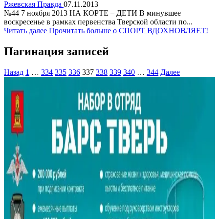
Ржевская Правда
07.11.2013
№44 7 ноября 2013 НА КОРТЕ – ДЕТИ В минувшее
воскресенье в рамках первенства Тверской области по...
Читать далее
Прочитать больше о СПОРТ ВДОХНОВЛЯЕТ!
Пагинация записей
Назад
1
…
334
335
336
337
338
339
340
…
344
Далее