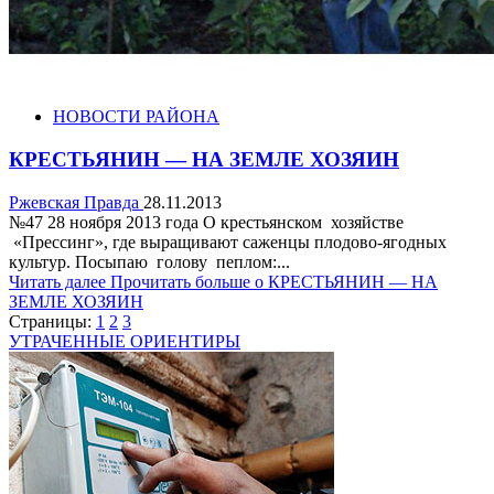
НОВОСТИ РАЙОНА
КРЕСТЬЯНИН — НА ЗЕМЛЕ ХОЗЯИН
Ржевская Правда
28.11.2013
№47 28 ноября 2013 года О крестьянском хозяйстве
«Прессинг», где выращивают саженцы плодово-ягодных
культур. Посыпаю голову пеплом:...
Читать далее
Прочитать больше о КРЕСТЬЯНИН — НА
ЗЕМЛЕ ХОЗЯИН
Страницы:
1
2
3
УТРАЧЕННЫЕ ОРИЕНТИРЫ