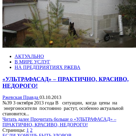
АКТУАЛЬНО
В МИРЕ УСЛУГ
НА ПРЕДПРИЯТИЯХ РЖЕВА
«УЛЬТРАФАСАД» – ПРАКТИЧНО, КРАСИВО,
НЕДОРОГО!
Ржевская Правда
03.10.2013
№39 3 октября 2013 года В ситуации, когда цены на
энергоносители постоянно растут, особенно актуальной
становится...
Читать далее
Прочитать больше о «УЛЬТРАФАСАД» –
ПРАКТИЧНО, КРАСИВО, НЕДОРОГО!
Страницы:
1
2
ЕСЛИ ХОЧЕШЬ БЫТЬ ЗДОРОВ