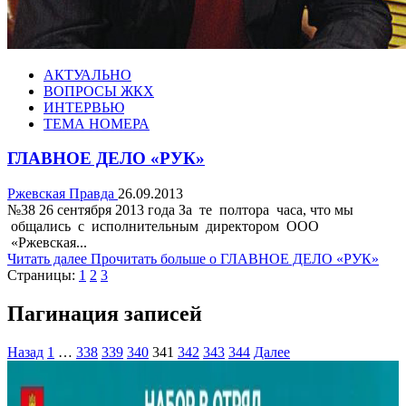
АКТУАЛЬНО
ВОПРОСЫ ЖКХ
ИНТЕРВЬЮ
ТЕМА НОМЕРА
ГЛАВНОЕ ДЕЛО «РУК»
Ржевская Правда
26.09.2013
№38 26 сентября 2013 года За те полтора часа, что мы
общались с исполнительным директором ООО
«Ржевская...
Читать далее
Прочитать больше о ГЛАВНОЕ ДЕЛО «РУК»
Страницы:
1
2
3
Пагинация записей
Назад
1
…
338
339
340
341
342
343
344
Далее