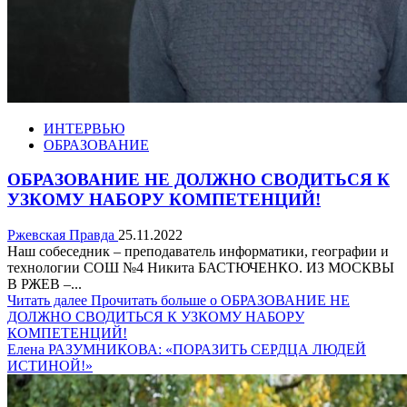
ИНТЕРВЬЮ
ОБРАЗОВАНИЕ
ОБРАЗОВАНИЕ НЕ ДОЛЖНО СВОДИТЬСЯ К
УЗКОМУ НАБОРУ КОМПЕТЕНЦИЙ!
Ржевская Правда
25.11.2022
Наш собеседник – преподаватель информатики, географии и
технологии СОШ №4 Никита БАСТЮЧЕНКО. ИЗ МОСКВЫ
В РЖЕВ –...
Читать далее
Прочитать больше о ОБРАЗОВАНИЕ НЕ
ДОЛЖНО СВОДИТЬСЯ К УЗКОМУ НАБОРУ
КОМПЕТЕНЦИЙ!
Елена РАЗУМНИКОВА: «ПОРАЗИТЬ СЕРДЦА ЛЮДЕЙ
ИСТИНОЙ!»