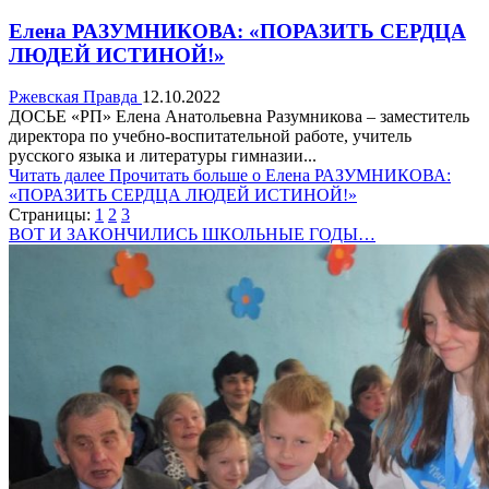
Елена РАЗУМНИКОВА: «ПОРАЗИТЬ СЕРДЦА
ЛЮДЕЙ ИСТИНОЙ!»
Ржевская Правда
12.10.2022
ДОСЬЕ «РП» Елена Анатольевна Разумникова – заместитель
директора по учебно-воспитательной работе, учитель
русского языка и литературы гимназии...
Читать далее
Прочитать больше о Елена РАЗУМНИКОВА:
«ПОРАЗИТЬ СЕРДЦА ЛЮДЕЙ ИСТИНОЙ!»
Страницы:
1
2
3
ВОТ И ЗАКОНЧИЛИСЬ ШКОЛЬНЫЕ ГОДЫ…