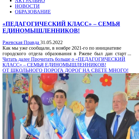
АКТУАЛЬНО
НОВОСТИ
ОБРАЗОВАНИЕ
«ПЕДАГОГИЧЕСКИЙ КЛАСС» – СЕМЬЯ
ЕДИНОМЫШЛЕННИКОВ!
Ржевская Правда
31.05.2022
Как мы уже сообщали, в ноябре 2021-го по инициативе
городского отдела образования в Ржеве был дан старт ...
Читать далее
Прочитать больше о «ПЕДАГОГИЧЕСКИЙ
КЛАСС» – СЕМЬЯ ЕДИНОМЫШЛЕННИКОВ!
ОТ ШКОЛЬНОГО ПОРОГА ДОРОГ НА СВЕТЕ МНОГО!