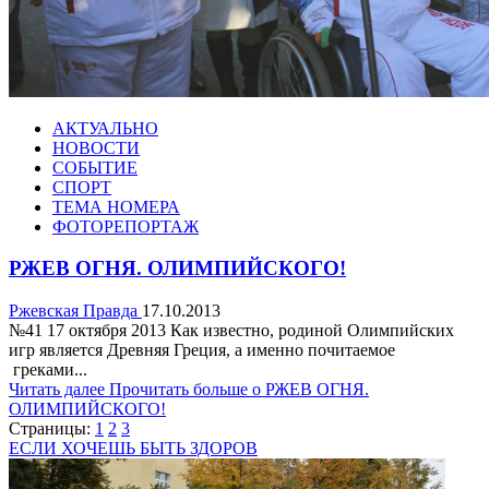
АКТУАЛЬНО
НОВОСТИ
СОБЫТИЕ
СПОРТ
ТЕМА НОМЕРА
ФОТОРЕПОРТАЖ
РЖЕВ ОГНЯ. ОЛИМПИЙСКОГО!
Ржевская Правда
17.10.2013
№41 17 октября 2013 Как известно, родиной Олимпийских
игр является Древняя Греция, а именно почитаемое
греками...
Читать далее
Прочитать больше о РЖЕВ ОГНЯ.
ОЛИМПИЙСКОГО!
Страницы:
1
2
3
ЕСЛИ ХОЧЕШЬ БЫТЬ ЗДОРОВ