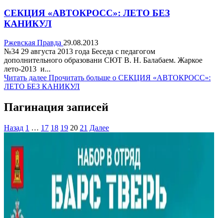
СЕКЦИЯ «АВТОКРОСС»: ЛЕТО БЕЗ
КАНИКУЛ
Ржевская Правда
29.08.2013
№34 29 августа 2013 года Беседа с педагогом
дополнительного образовани СЮТ В. Н. Балабаем. Жаркое
лето-2013 и...
Читать далее
Прочитать больше о СЕКЦИЯ «АВТОКРОСС»:
ЛЕТО БЕЗ КАНИКУЛ
Пагинация записей
Назад
1
…
17
18
19
20
21
Далее