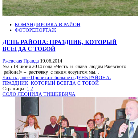
КОМАНДИРОВКА В РАЙОН
ФОТОРЕПОРТАЖ
ДЕНЬ РАЙОНА: ПРАЗДНИК, КОТОРЫЙ
ВСЕГДА С ТОБОЙ
Ржевская Правда
19.06.2014
№25 19 июня 2014 года «Честь и слава людям Ржевского
района!» – растяжку с таким лозунгом мы...
Читать далее
Прочитать больше о ДЕНЬ РАЙОНА:
ПРАЗДНИК, КОТОРЫЙ ВСЕГДА С ТОБОЙ
Страницы:
1
2
СОЛО ЛЕОНИДА ТИШКЕВИЧА