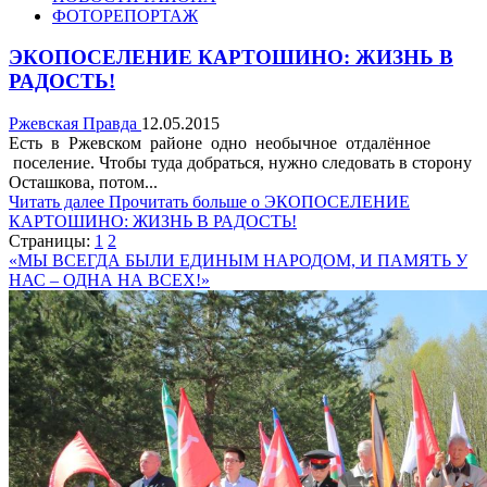
ФОТОРЕПОРТАЖ
ЭКОПОСЕЛЕНИЕ КАРТОШИНО: ЖИЗНЬ В
РАДОСТЬ!
Ржевская Правда
12.05.2015
Есть в Ржевском районе одно необычное отдалённое
поселение. Чтобы туда добраться, нужно следовать в сторону
Осташкова, потом...
Читать далее
Прочитать больше о ЭКОПОСЕЛЕНИЕ
КАРТОШИНО: ЖИЗНЬ В РАДОСТЬ!
Страницы:
1
2
«МЫ ВСЕГДА БЫЛИ ЕДИНЫМ НАРОДОМ, И ПАМЯТЬ У
НАС – ОДНА НА ВСЕХ!»