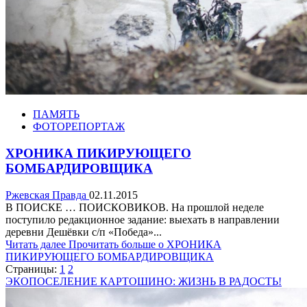
ПАМЯТЬ
ФОТОРЕПОРТАЖ
ХРОНИКА ПИКИРУЮЩЕГО
БОМБАРДИРОВЩИКА
Ржевская Правда
02.11.2015
В ПОИСКЕ … ПОИСКОВИКОВ. На прошлой неделе
поступило редакционное задание: выехать в направлении
деревни Дешёвки с/п «Победа»...
Читать далее
Прочитать больше о ХРОНИКА
ПИКИРУЮЩЕГО БОМБАРДИРОВЩИКА
Страницы:
1
2
ЭКОПОСЕЛЕНИЕ КАРТОШИНО: ЖИЗНЬ В РАДОСТЬ!