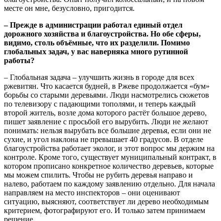
месте он мне, безусловно, пригодится.
– Прежде в администрации работал единый отдел
дорожного хозяйства и благоустройства. Но обе сферы,
видимо, столь объёмные, что их разделили. Помимо
глобальных задач, у вас наверняка много рутинной
работы?
– Глобальная задача – улучшить жизнь в городе для всех
ржевитян. Что касается будней, в Ржеве продолжается «бум»
борьбы со старыми деревьями. Люди насмотрелись сюжетов
по телевизору с падающими тополями, и теперь каждый
второй житель, возле дома которого растёт большое дерево,
пишет заявление с просьбой его вырубить. Люди не желают
понимать: нельзя вырубать все большие деревья, если они не
сухие, и угол наклона не превышает 40 градусов. В отделе
благоустройства работает эколог, и этот вопрос мы держим на
контроле. Кроме того, существует муниципальный контракт, в
котором прописано конкретное количество деревьев, которые
мы можем спилить.
Чтобы не рубить деревья направо и
налево, работаем по каждому заявлению отдельно. Для начала
направляем на место инспекторов – они оценивают
ситуацию, выясняют, соответствует ли дерево необходимым
критерием, фотографируют его. И только затем принимаем
решение.