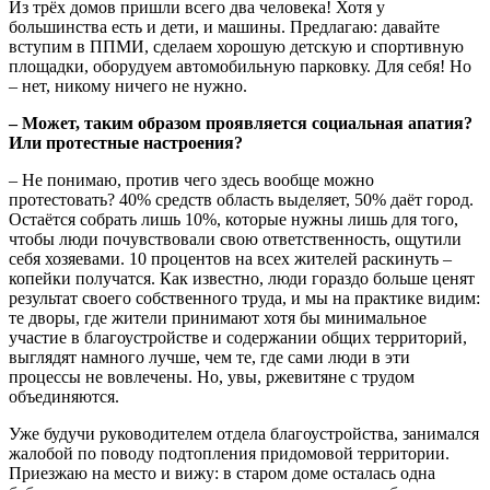
Из трёх домов пришли всего два человека! Хотя у
большинства есть и дети, и машины. Предлагаю: давайте
вступим в ППМИ, сделаем хорошую детскую и спортивную
площадки, оборудуем автомобильную парковку. Для себя! Но
– нет, никому ничего не нужно.
– Может, таким образом проявляется социальная апатия?
Или протестные настроения?
– Не понимаю, против чего здесь вообще можно
протестовать? 40% средств область выделяет, 50% даёт город.
Остаётся собрать лишь 10%, которые нужны лишь для того,
чтобы люди почувствовали свою ответственность, ощутили
себя хозяевами. 10 процентов на всех жителей раскинуть –
копейки получатся. Как известно, люди гораздо больше ценят
результат своего собственного труда, и мы на практике видим:
те дворы, где жители принимают хотя бы минимальное
участие в благоустройстве и содержании общих территорий,
выглядят намного лучше, чем те, где сами люди в эти
процессы не вовлечены. Но, увы, ржевитяне с трудом
объединяются.
Уже будучи руководителем отдела благоустройства, занимался
жалобой по поводу подтопления придомовой территории.
Приезжаю на место и вижу: в старом доме осталась одна