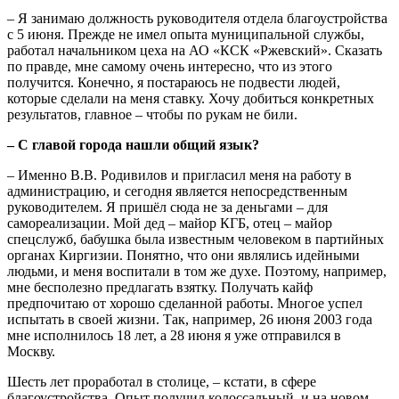
– Я занимаю должность руководителя отдела благоустройства
с 5 июня. Прежде не имел опыта муниципальной службы,
работал начальником цеха на АО «КСК «Ржевский». Сказать
по правде, мне самому очень интересно, что из этого
получится. Конечно, я постараюсь не подвести людей,
которые сделали на меня ставку. Хочу добиться конкретных
результатов, главное – чтобы по рукам не били.
– С главой города нашли общий язык?
– Именно В.В. Родивилов и пригласил меня на работу в
администрацию, и сегодня является непосредственным
руководителем. Я пришёл сюда не за деньгами – для
самореализации. Мой дед – майор КГБ, отец – майор
спецслужб, бабушка была известным человеком в партийных
органах Киргизии. Понятно, что они являлись идейными
людьми, и меня воспитали в том же духе. Поэтому, например,
мне бесполезно предлагать взятку. Получать кайф
предпочитаю от хорошо сделанной работы. Многое успел
испытать в своей жизни. Так, например, 26 июня 2003 года
мне исполнилось 18 лет, а 28 июня я уже отправился в
Москву.
Шесть лет проработал в столице, – кстати, в сфере
благоустройства. Опыт получил колоссальный, и на новом