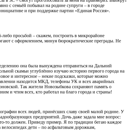
сы в ЗС – смогут проголосовать за меня на праймериз. Выберут
авно с семьёй побывал на родине супруги – в городе
 инициативе и при поддержке партии «Единая Россия».
-либо просьбой – скажем, построить в микрорайоне
огают с оформлением, минуя бюрократические преграды. Не
пределению она была вынуждена отправиться на Дальний
школьной скамьи углублённо изучаю историю первого города на
новое и интересное – некие подсказки, которые можно
правлении находится МКД, телефоны УК и всех аварийных
оновской. Так жители Новозыбкова сохраняют память о
им и чтим всех, кто работал на благо города и страны!
иографии всех людей, принёсших славу своей малой родине. У
радообразующих предприятий. Дочь даже задала мне вопрос:
 что-то должен. Приведу пример. Я по традиции бегаю каждое
на велосипедах дети – по асфальтовым дорожкам,