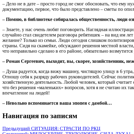
– Дело не в дате – просто город не смог обосновать, что ему
документацию, первое, что было представлено – сметы по опил
– Помню, в библиотеке собиралась общественность, люди о
– Знаете, у нас очень любят поговорить. Наглядная иллюстраци
случайно стал свидетелем разговора ребятишек – на вид им лет
желание? Только из семьи. Люди сегодня слишком политизиров
страны. Сидя на скамейке, обсуждают решения местной власти,
что неправильно сделано в его районе, обязательно возмутитс
– Роман Сергеевич, выходит, вы, скорее, хозяйственник, не
– Душа радуется, когда вижу машину, чистящую улицу в 6 утра
Отношу себя к разряду рабочих руководителей. Сейчас политика
хозяйственную деятельность. Любой человек, который считает 
что без решения «маленьких» вопросов, хотя я не считаю их т
впечатление на людей!
– Невольно вспоминается ваша эпопея с дамбой…
Навигация по записям
Предыдущий
СИТУАЦИЯ: СТРАСТИ ПО РКЦ
Следующий:
МИЛОСЕРДИЕ, ТРУДОЛЮБИЕ, СИЛА ДУХА!