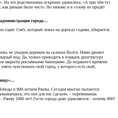
. На что родственники искренне удивились: «А при чём тут
 как раньше было чисто. Но никому и в голову не придёт
ы администрации города…
 горят. Смёт, который лежал на дорогах годами, убирается.
жева, не увидим деревьев на склонах Волги. Нами движет
глядный вид. Да, нужно приводить в порядок архитектуру
одня закрыты рекламными баннерами. До недавнего времени
еть чувствовать свой город, у которого есть свой,
елищу»…
Победы и 800-летием Ржева. Сегодня многие пытаются
думываешься, что они для нас сделали, – переживаешь
 – Ржеву 1000 лет! Гости города даже удивляются – почему 800?