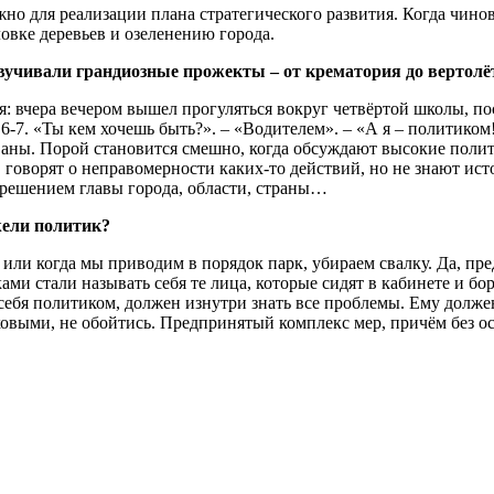
 нужно для реализации плана стратегического развития. Когда ч
овке деревьев и озеленению города.
звучивали грандиозные прожекты – от крематория до вертол
я: вчера вечером вышел прогуляться вокруг четвёртой школы, по
 6-7. «Ты кем хочешь быть?». – «Водителем». – «А я – политиком
аны. Порой становится смешно, когда обсуждают высокие полит
 говорят о неправомерности каких-то действий, но не знают ист
я решением главы города, области, страны…
жели политик?
, или когда мы приводим в порядок парк, убираем свалку. Да, 
ми стали называть себя те лица, которые сидят в кабинете и бор
себя политиком, должен изнутри знать все проблемы. Ему долже
аковыми, не обойтись. Предпринятый комплекс мер, причём без 