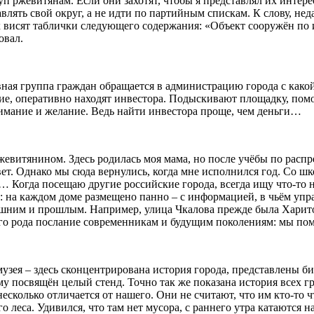
п ржевитянам. Если они захотят, чтобы я представлял их интере
лять свой округ, а не идти по партийным спискам. К слову, нед
х висят таблички следующего содержания: «Объект сооружён по
овал.
ая группа граждан обращается в администрацию города с какой
е, оперативно находят инвестора. Подыскивают площадку, пом
имание и желание. Ведь найти инвестора проще, чем деньги…
ржевитянином. Здесь родилась моя мама, но после учёбы по рас
 свет. Однако мы сюда вернулись, когда мне исполнился год. Со 
д… Когда посещаю другие российские города, всегда ищу что-то 
то: на каждом доме размещено панно – с информацией, в чьём у
ешним и прошлым. Например, улица Чкалова прежде была Харит
го рода послание современникам и будущим поколениям: мы помн
музея – здесь сконцентрирована история города, представлены б
у посвящён целый стенд. Точно так же показана история всех г
несколько отличается от нашего. Они не считают, что им кто-то
 леса. Удивился, что там нет мусора, с раннего утра катаются 