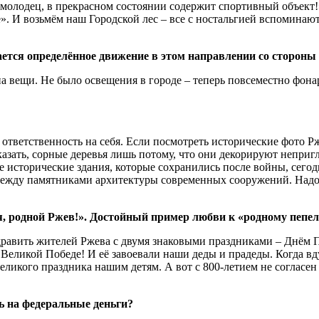
молодец, в прекрасном состоянии содержит спортивный объект!»
. И возьмём наш Городской лес – все с ностальгией вспоминают,
дается определённое движение в этом направлении со сторон
а вещи. Не было освещения в городе – теперь повсеместно фонари
ответственность на себя. Если посмотреть исторические фото Р
сказать, сорные деревья лишь потому, что они декорируют непри
ые исторические здания, которые сохранились после войны, сег
ежду памятниками архитектуры современных сооружений. Надо ум
я, родной Ржев!». Достойный пример любви к «родному пеп
дравить жителей Ржева с двумя знаковыми праздниками – Днём 
о Великой Победе! И её завоевали наши деды и прадеды. Когда в
еликого праздника нашим детям. А вот с 800-летием не согласен
ь на федеральные деньги?