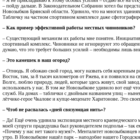
– Я не прикладываю к этому особых усилий – отдаю всё на отку
– пойду дальше. В Законодательном Собрании хотел бы представ
Новозыбков Брянской области. Удивило, что на многих здания
Табличку на частном спортивном комплексе даже сфотографир
– Как пример эффективной работы местных чиновников?
– Существующий механизм их работы мне понятен. Инициативн
спортивный комплекс. Чиновники не игнорируют это обращени
думаю, что это требует больших усилий – необходимы лишь вн
– Это камешек в наш огород?
– Отнюдь. Я обожаю свой город, могу назвать себя коренным 
Восток, там, за 8 тысяч километров от Ржева, я и появился на
Волге, люблю природу, людей, которые здесь живут, свой заво
использовать у нас. В том же Новозыбкове удивило вот ещё ч
служб. На домах – таблички с двойным названием улиц – нын
лётчике-герое Чкалове и купце-меценате Харитонове. Это свое
– Чтоб не распалась «дней связующая нить»?
– Да! Ещё очень удивила экспозиция местного краеведческого 
моей супруги прадедушка был руководителем подполья – так ем
«Почему у нас нет такого музея?». Менталитет новозыбковцев 
утро. В Новозыбкове нашёл парк – наподобие нашего Городского