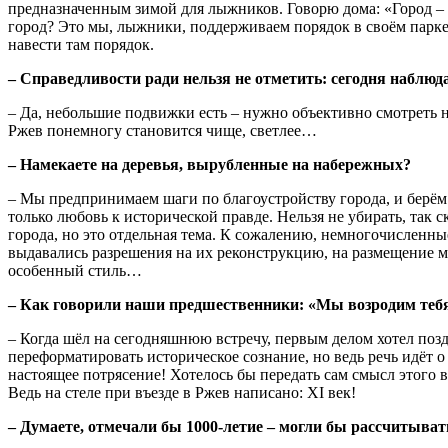
предназначенным зимой для лыжников. Говорю дома: «Город – 
город? Это мы, лыжники, поддерживаем порядок в своём парке»
навести там порядок.
– Справедливости ради нельзя не отметить: сегодня наблю
– Да, небольшие подвижки есть – нужно объективно смотреть н
Ржев понемногу становится чище, светлее…
– Намекаете на деревья, вырубленные на набережных?
– Мы предпринимаем шаги по благоустройству города, и берём 
только любовь к исторической правде. Нельзя не убирать, так 
города, но это отдельная тема. К сожалению, немногочисленн
выдавались разрешения на их реконструкцию, на размещение м
особенный стиль…
– Как говорили наши предшественники: «Мы возродим теб
– Когда шёл на сегодняшнюю встречу, первым делом хотел поз
переформатировать историческое сознание, но ведь речь идёт 
настоящее потрясение! Хотелось бы передать сам смысл этого в
Ведь на стеле при въезде в Ржев написано: XI век!
– Думаете, отмечали бы 1000-летие – могли бы рассчитыват