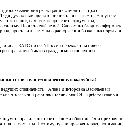
где на каждый вид регистрации отводится строго
 Люди думают так: достаточно поставить штамп – минутное
. За этот период нам нужно проверить документы,
ую систему. Но и это ещё не всё! Следом необходимо оформить
рнал, проставить штампы о расторжении брака в паспортах, и
да отделы ЗАГС по всей России переходят на новую
еестра записей актов гражданского состояния).
сколько слов о вашем коллективе, пожалуйста!
а ведущих специалиста – Алёна Викторовна Васильева и
везло, что со мной работают такие люди! Я – требовательный
ажно уметь правильно строить с ними общение. Они приходят к
аматичные моменты. Поэтому нужно проявлять такт, понимание,