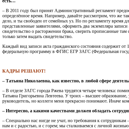
есть…
– В 2011 году был принят Административный регламент предос
определённое время. Например, давайте рассмотрим, что же т
дело, и ты свободен от семейных уз. Но по регламенту время д
представленные заявителями, оформить два экземпляра записи а
свидетельство о расторжении брака, сверить прописанные там 
только затем выдать свидетельство.
Каждый вид записи акта гражданского состояния содержит от 1
федеральную программу в ФГИС ЕГР ЗАГС (Федеральная госуда
\
КАДРЫ РЕШАЮТ!
– Татьяна Николаевна, как известно, в любой сфере деятел
– В отделе ЗАГС города Ржева трудятся четыре человека: пом
Татьяна Григорьевна Левтеева. У троих – высшее образование, 
руководитель, но коллеги меня прекрасно понимают. Иначе ком
– Интересно, а какими качествами должен обладать сотруд
– Специально нас нигде не учат, но требования к сотрудникам
нам и с радостью, и с горем; мы сталкиваемся с личной жизнь