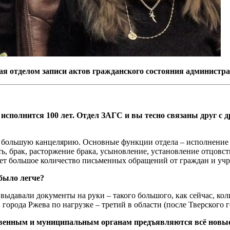
 отделом записи актов гражданского состояния администра
сполнится 100 лет. Отдел ЗАГС и вы тесно связаны друг с д
в большую канцелярию. Основные функции отдела – исполнение
ть, брак, расторжение брака, усыновление, установление отцовс
пает большое количество письменных обращений от граждан и уч
 было легче?
и выдавали документы на руки – такого большого, как сейчас, ко
орода Ржева по нагрузке – третий в области (после Тверского г
ственным и муниципальным органам предъявляются всё новые