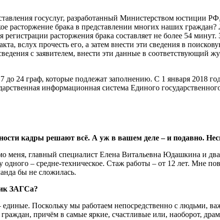
тавления госуслуг, разработанный Министерством юстиции РФ, 
акое расторжение брака в представлении многих наших граждан?
ля регистрации расторжения брака составляет не более 54 минут
кта, вслух прочесть его, а затем внести эти сведения в поисков
сведения с заявителем, внести эти данные в соответствующий жу
7 до 24 граф, которые подлежат заполнению. С 1 января 2018 го
рственная информационная система Единого государственного р
ьности кадры решают всё. А уж в вашем деле – и подавно. Не
имо меня, главный специалист Елена Витальевна Юдашкина и дв
у одного – средне-техническое. Стаж работы – от 12 лет. Мне по
анда бы не сложилась.
ник ЗАГСа?
 – единые. Поскольку мы работаем непосредственно с людьми, в
ю граждан, причём в самые яркие, счастливые или, наоборот, др