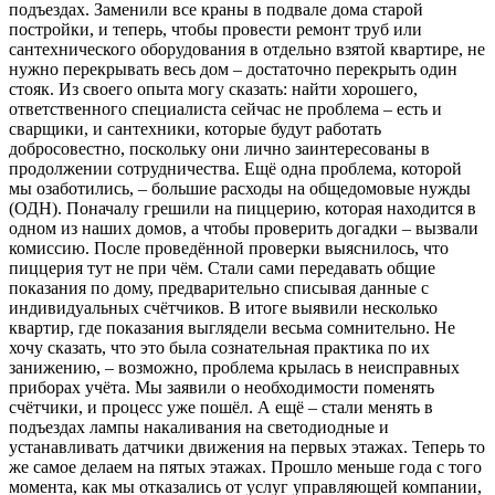
подъездах. Заменили все краны в подвале дома старой
постройки, и теперь, чтобы провести ремонт труб или
сантехнического оборудования в отдельно взятой квартире, не
нужно перекрывать весь дом – достаточно перекрыть один
стояк. Из своего опыта могу сказать: найти хорошего,
ответственного специалиста сейчас не проблема – есть и
сварщики, и сантехники, которые будут работать
добросовестно, поскольку они лично заинтересованы в
продолжении сотрудничества.
Ещё одна проблема, которой
мы озаботились, – большие расходы на общедомовые нужды
(ОДН). Поначалу грешили на пиццерию, которая находится в
одном из наших домов, а чтобы проверить догадки – вызвали
комиссию. После проведённой проверки выяснилось, что
пиццерия тут не при чём. Стали сами передавать общие
показания по дому, предварительно списывая данные с
индивидуальных счётчиков. В итоге выявили несколько
квартир, где показания выглядели весьма сомнительно. Не
хочу сказать, что это была сознательная практика по их
занижению, – возможно, проблема крылась в неисправных
приборах учёта. Мы заявили о необходимости поменять
счётчики, и процесс уже пошёл. А ещё – стали менять в
подъездах лампы накаливания на светодиодные и
устанавливать датчики движения на первых этажах. Теперь то
же самое делаем на пятых этажах.
Прошло меньше года с того
момента, как мы отказались от услуг управляющей компании,