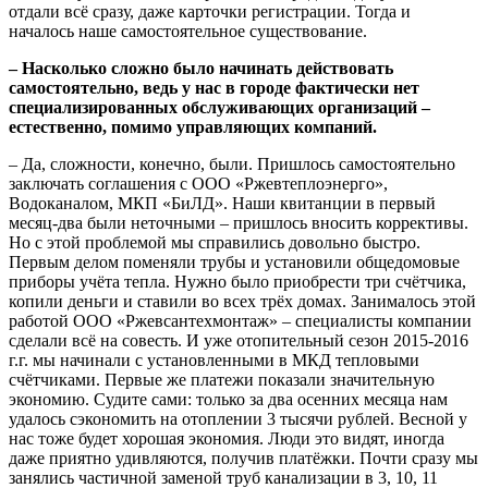
отдали всё сразу, даже карточки регистрации. Тогда и
началось наше самостоятельное существование.
– Насколько сложно было начинать действовать
самостоятельно, ведь у нас в городе фактически нет
специализированных обслуживающих организаций –
естественно, помимо управляющих компаний.
– Да, сложности, конечно, были. Пришлось самостоятельно
заключать соглашения с ООО «Ржевтеплоэнерго»,
Водоканалом, МКП «БиЛД». Наши квитанции в первый
месяц-два были неточными – пришлось вносить коррективы.
Но с этой проблемой мы справились довольно быстро.
Первым делом поменяли трубы и установили общедомовые
приборы учёта тепла. Нужно было приобрести три счётчика,
копили деньги и ставили во всех трёх домах. Занималось этой
работой ООО «Ржевсантехмонтаж» – специалисты компании
сделали всё на совесть. И уже отопительный сезон 2015-2016
г.г. мы начинали с установленными в МКД тепловыми
счётчиками. Первые же платежи показали значительную
экономию. Судите сами: только за два осенних месяца нам
удалось сэкономить на отоплении 3 тысячи рублей. Весной у
нас тоже будет хорошая экономия. Люди это видят, иногда
даже приятно удивляются, получив платёжки.
Почти сразу мы
занялись частичной заменой труб канализации в 3, 10, 11