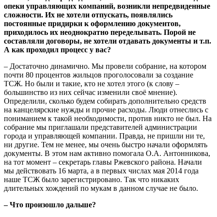
опеки управляющих компаний, возникли непредвиденные
сложности. Их не хотели отпускать, появлялись
постоянные придирки к оформлению документов,
приходилось их неоднократно переделывать. Порой не
составляли договоры, не хотели отдавать документы и т.п.
А как проходил процесс у вас?
– Достаточно динамично. Мы провели собрание, на котором
почти 80 процентов жильцов проголосовали за создание
ТСЖ. Но были и такие, кто не хотел этого (к слову –
большинство из них сейчас изменили своё мнение).
Определили, сколько будем собирать дополнительно средств
на канцелярские нужды и прочие расходы. Люди отнеслись с
пониманием к такой необходимости, против никто не был. На
собрание мы приглашали представителей администрации
города и управляющей компании. Правда, не пришли ни те,
ни другие. Тем не менее, мы очень быстро начали оформлять
документы. В этом нам активно помогала О.А. Антонникова,
на тот момент – секретарь главы Ржевского района. Начали
мы действовать 16 марта, а в первых числах мая 2014 года
наше ТСЖ было зарегистрировано. Так что никаких
длительных хождений по мукам в данном случае не было.
– Что произошло дальше?