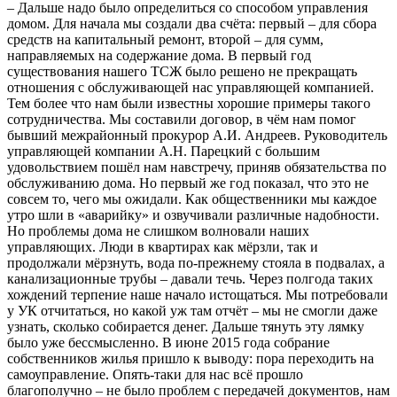
– Дальше надо было определиться со способом управления
домом. Для начала мы создали два счёта: первый – для сбора
средств на капитальный ремонт, второй – для сумм,
направляемых на содержание дома. В первый год
существования нашего ТСЖ было решено не прекращать
отношения с обслуживающей нас управляющей компанией.
Тем более что нам были известны хорошие примеры такого
сотрудничества. Мы составили договор, в чём нам помог
бывший межрайонный прокурор А.И. Андреев. Руководитель
управляющей компании А.Н. Парецкий с большим
удовольствием пошёл нам навстречу, приняв обязательства по
обслуживанию дома. Но первый же год показал, что это не
совсем то, чего мы ожидали. Как общественники мы каждое
утро шли в «аварийку» и озвучивали различные надобности.
Но проблемы дома не слишком волновали наших
управляющих. Люди в квартирах как мёрзли, так и
продолжали мёрзнуть, вода по-прежнему стояла в подвалах, а
канализационные трубы – давали течь.
Через полгода таких
хождений терпение наше начало истощаться. Мы потребовали
у УК отчитаться, но какой уж там отчёт – мы не смогли даже
узнать, сколько собирается денег. Дальше тянуть эту лямку
было уже бессмысленно. В июне 2015 года собрание
собственников жилья пришло к выводу: пора переходить на
самоуправление. Опять-таки для нас всё прошло
благополучно – не было проблем с передачей документов, нам