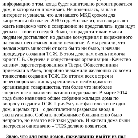
информацию о том, когда будет капитально ремонтироваться
дом, в котором он проживает. Не поленилась, зашла в
интернет и увидела, что для нашего МКД сроком для
капремонта обозначен 2030 год. Это значит, пятнадцать лет
ждать неведомо чего и совершенно не представлять, куда идут
деньги – твои и соседей. Знаю, что радости такие мысли
людям не доставляют, но дальше возмущения и выраженного
на словах несогласия пошли немногие.
А мы решили, что
нельзя ждать милостей от кого бы то ни было, и начали
процедуру создания ТСЖ. В этом деле нам очень помогла
юрист С.В. Окунева и общественная организация «Качество
жизни», зарегистрированная в Твери. Общественники
приезжали в Ржев, подробно знакомили желающих со всеми
тонкостями создания ТСЖ. По итогам всех встреч и
переговоров мы лишь укрепились в необходимости
организации товарищества, тем более что наиболее
энергичные люди меня активно поддержали.
В марте 2014
года было назначено общее собрание жильцов дома по
вопросу создания ТСЖ. Причём у нас фактически не один
дом, а целых три – с десятилетним разрывом ввода в
эксплуатацию. Собрать необходимое большинство было
непросто, но нам это всё-таки удалось. И жители дома были
настроены однозначно – ТСЖ должно появиться.
– Знаю, что для ряда домов, пожелавших выйти из-под