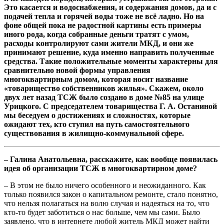
Это касается и водоснабжения, и содержания домов, да и с
подачей тепла и горячей воды тоже не всё ладно. Но на
фоне общей пока не радостной картины есть примеры
иного рода, когда собранные деньги тратят с умом,
расходы контролируют сами жители МКД, и они же
принимают решение, куда именно направить полученные
средства. Такие положительные моменты характерны для
сравнительно новой формы управления
многоквартирным домом, которая носит название
«товарищество собственников жилья». Скажем, около
двух лет назад ТСЖ было создано в доме №85 на улице
Урицкого. С председателем товарищества Г. А. Останиной
мы беседуем о достижениях и сложностях, которые
ожидают тех, кто ступил на путь самостоятельного
существования в жилищно-коммунальной сфере.
– Галина Анатольевна, расскажите, как вообще появилась
идея об организации ТСЖ в многоквартирном доме?
– В этом не было ничего особенного и неожиданного. Как
только появился закон о капитальном ремонте, стало понятно,
что нельзя полагаться на волю случая и надеяться на то, что
кто-то будет заботиться о нас больше, чем мы сами. Было
заявлено, что в интернете любой житель МКД может найти